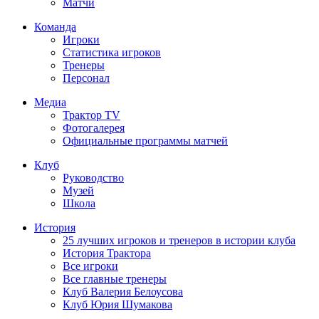
Матчи
Команда
Игроки
Статистика игроков
Тренеры
Персонал
Медиа
Трактор TV
Фотогалерея
Официальные программы матчей
Клуб
Руководство
Музей
Школа
История
25 лучших игроков и тренеров в истории клуба
История Трактора
Все игроки
Все главные тренеры
Клуб Валерия Белоусова
Клуб Юрия Шумакова