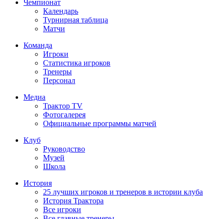
Чемпионат
Календарь
Турнирная таблица
Матчи
Команда
Игроки
Статистика игроков
Тренеры
Персонал
Медиа
Трактор TV
Фотогалерея
Официальные программы матчей
Клуб
Руководство
Музей
Школа
История
25 лучших игроков и тренеров в истории клуба
История Трактора
Все игроки
Все главные тренеры