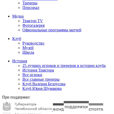
Тренеры
Персонал
Медиа
Трактор TV
Фотогалерея
Официальные программы матчей
Клуб
Руководство
Музей
Школа
История
25 лучших игроков и тренеров в истории клуба
История Трактора
Все игроки
Все главные тренеры
Клуб Валерия Белоусова
Клуб Юрия Шумакова
При поддержке: