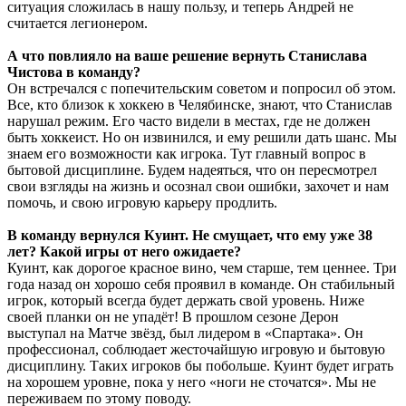
ситуация сложилась в нашу пользу, и теперь Андрей не
считается легионером.
А что повлияло на ваше решение вернуть Станислава
Чистова в команду?
Он встречался с попечительским советом и попросил об этом.
Все, кто близок к хоккею в Челябинске, знают, что Станислав
нарушал режим. Его часто видели в местах, где не должен
быть хоккеист. Но он извинился, и ему решили дать шанс. Мы
знаем его возможности как игрока. Тут главный вопрос в
бытовой дисциплине. Будем надеяться, что он пересмотрел
свои взгляды на жизнь и осознал свои ошибки, захочет и нам
помочь, и свою игровую карьеру продлить.
В команду вернулся Куинт. Не смущает, что ему уже 38
лет? Какой игры от него ожидаете?
Куинт, как дорогое красное вино, чем старше, тем ценнее. Три
года назад он хорошо себя проявил в команде. Он стабильный
игрок, который всегда будет держать свой уровень. Ниже
своей планки он не упадёт! В прошлом сезоне Дерон
выступал на Матче звёзд, был лидером в «Спартака». Он
профессионал, соблюдает жесточайшую игровую и бытовую
дисциплину. Таких игроков бы побольше. Куинт будет играть
на хорошем уровне, пока у него «ноги не сточатся». Мы не
переживаем по этому поводу.