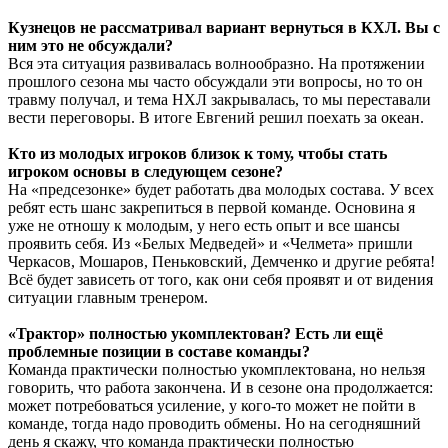
Кузнецов не рассматривал вариант вернуться в КХЛ. Вы с
ним это не обсуждали?
Вся эта ситуация развивалась волнообразно. На протяжении
прошлого сезона мы часто обсуждали эти вопросы, но то он
травму получал, и тема НХЛ закрывалась, то мы переставали
вести переговоры. В итоге Евгений решил поехать за океан.
Кто из молодых игроков близок к тому, чтобы стать
игроком основы в следующем сезоне?
На «предсезонке» будет работать два молодых состава. У всех
ребят есть шанс закрепиться в первой команде. Основина я
уже не отношу к молодым, у него есть опыт и все шансы
проявить себя. Из «Белых Медведей» и «Челмета» пришли
Черкасов, Мошаров, Пеньковский, Демченко и другие ребята!
Всё будет зависеть от того, как они себя проявят и от видения
ситуации главным тренером.
«Трактор» полностью укомплектован? Есть ли ещё
проблемные позиции в составе команды?
Команда практически полностью укомплектована, но нельзя
говорить, что работа закончена. И в сезоне она продолжается:
может потребоваться усиление, у кого-то может не пойти в
команде, тогда надо проводить обмены. Но на сегодняшний
день я скажу, что команда практически полностью