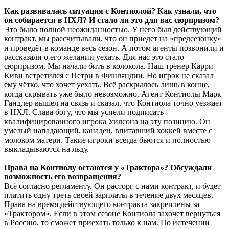
Как развивалась ситуация с Контиолой? Как узнали, что
он собирается в НХЛ? И стало ли это для вас сюрпризом?
Это было полной неожиданностью. У него был действующий
контракт, мы рассчитывали, что он приедет на «предсезонку»
и проведёт в команде весь сезон. А потом агенты позвонили и
рассказали о его желании уехать. Для нас это стало
сюрпризом. Мы начали бить в колокола. Наш тренер Карри
Киви встретился с Петри в Финляндии. Но игрок не сказал
ему чётко, что хочет уехать. Всё раскрылось лишь в конце,
когда скрывать уже было невозможно. Агент Контиолы Марк
Гандлер вышел на связь и сказал, что Контиола точно уезжает
в НХЛ. Слава богу, что мы успели подписать
квалифицированного игрока Уилсона на эту позицию. Он
умелый нападающий, канадец, впитавший хоккей вместе с
молоком матери. Такие игроки всегда бьются и полностью
выкладываются на льду.
Права на Контиолу остаются у «Трактора»? Обсуждали
возможность его возвращения?
Всё согласно регламенту. Он расторг с нами контракт, и будет
платить одну треть своей зарплаты в течение двух месяцев.
Права на время действующего контракта закреплены за
«Трактором». Если в этом сезоне Контиола захочет вернуться
в Россию, то сможет приехать только к нам. По истечении