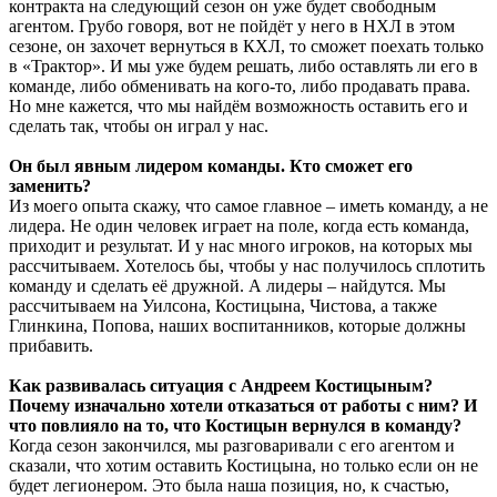
контракта на следующий сезон он уже будет свободным
агентом. Грубо говоря, вот не пойдёт у него в НХЛ в этом
сезоне, он захочет вернуться в КХЛ, то сможет поехать только
в «Трактор». И мы уже будем решать, либо оставлять ли его в
команде, либо обменивать на кого-то, либо продавать права.
Но мне кажется, что мы найдём возможность оставить его и
сделать так, чтобы он играл у нас.
Он был явным лидером команды. Кто сможет его
заменить?
Из моего опыта скажу, что самое главное – иметь команду, а не
лидера. Не один человек играет на поле, когда есть команда,
приходит и результат. И у нас много игроков, на которых мы
рассчитываем. Хотелось бы, чтобы у нас получилось сплотить
команду и сделать её дружной. А лидеры – найдутся. Мы
рассчитываем на Уилсона, Костицына, Чистова, а также
Глинкина, Попова, наших воспитанников, которые должны
прибавить.
Как развивалась ситуация с Андреем Костицыным?
Почему изначально хотели отказаться от работы с ним? И
что повлияло на то, что Костицын вернулся в команду?
Когда сезон закончился, мы разговаривали с его агентом и
сказали, что хотим оставить Костицына, но только если он не
будет легионером. Это была наша позиция, но, к счастью,