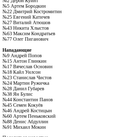
№2 Дерон Куинт
№5 Артем Бородкин
№22 Дмитрий Костромитин
№25 Евгений Катичев
№27 Виталий Атюшов
№43 Никита Хлыстов
№63 Максим Кондратьев
№77 Олег Пиганович
Нападающие
№9 Андрей Попов
№15 Антон Глинкин
№17 Вячеслав Основин
№18 Кайл Уилсон
№23 Станислав Чистов
№24 Мартин Ружичка
№28 Данил Губарев
№38 Ян Булис
№44 Константин Панов
№45 Семен Кокуёв
№46 Андрей Костицын
№60 Артем Пеньковский
№88 Денис Абдуллин
№91 Михаил Мокин