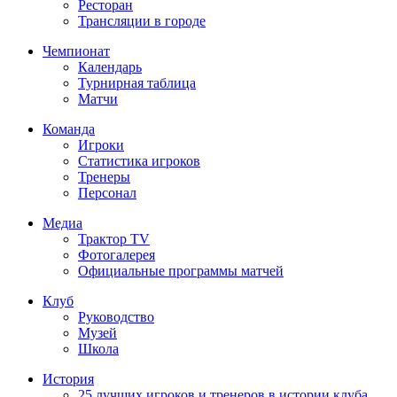
Ресторан
Трансляции в городе
Чемпионат
Календарь
Турнирная таблица
Матчи
Команда
Игроки
Статистика игроков
Тренеры
Персонал
Медиа
Трактор TV
Фотогалерея
Официальные программы матчей
Клуб
Руководство
Музей
Школа
История
25 лучших игроков и тренеров в истории клуба