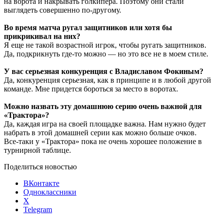
на ворота и накрывать голкипера. Поэтому они стали
выглядеть совершенно
по-другому
.
Во время матча ругал защитников или хотя бы
прикрикивал на них?
Я еще не такой возрастной игрок, чтобы ругать защитников.
Да, подкрикнуть
где-то
можно — но это все не в моем стиле.
У вас серьезная конкуренция с Владиславом Фокиным?
Да, конкуренция серьезная, как в принципе и в любой другой
команде. Мне придется бороться за место в воротах.
Можно назвать эту домашнюю серию очень важной для
«Трактора»?
Да, каждая игра на своей площадке важна. Нам нужно будет
набрать в этой домашней серии как можно больше очков.
Все-таки
у «Трактора» пока не очень хорошее положение в
турнирной таблице.
Поделиться новостью
ВКонтакте
Одноклассники
X
Telegram