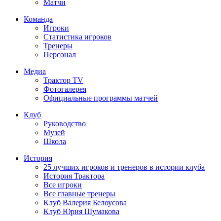
Матчи
Команда
Игроки
Статистика игроков
Тренеры
Персонал
Медиа
Трактор TV
Фотогалерея
Официальные программы матчей
Клуб
Руководство
Музей
Школа
История
25 лучших игроков и тренеров в истории клуба
История Трактора
Все игроки
Все главные тренеры
Клуб Валерия Белоусова
Клуб Юрия Шумакова