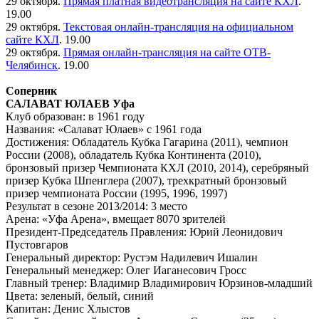
29 октября.
Прямая платная видеотрансляция на сайте КХЛ
.
19.00
29 октября.
Текстовая онлайн-трансляция на официальном
сайте КХЛ
. 19.00
29 октября.
Прямая онлайн-трансляция на сайте ОТВ-
Челябинск
. 19.00
Соперник
САЛАВАТ ЮЛАЕВ Уфа
Клуб образован: в 1961 году
Названия: «Салават Юлаев» с 1961 года
Достижения: Обладатель Кубка Гагарина (2011), чемпион
России (2008), обладатель Кубка Континента (2010),
бронзовый призер Чемпионата КХЛ (2010, 2014), серебряный
призер Кубка Шпенглера (2007), трехкратный бронзовый
призер чемпионата России (1995, 1996, 1997)
Результат в сезоне 2013/2014: 3 место
Арена: «Уфа Арена», вмещает 8070 зрителей
Президент-Председатель Правления: Юрий Леонидович
Пустовгаров
Генеральный директор: Рустэм Надилевич Ишалин
Генеральный менеджер: Олег Иаганесович Гросс
Главный тренер: Владимир Владимирович Юрзинов-младший
Цвета: зеленый, белый, синий
Капитан: Денис Хлыстов