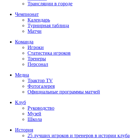
Трансляции в городе
Чемпионат
Календарь
Турнирная таблица
Матчи
Команда
Игроки
Статистика игроков
Тренеры
Персонал
Медиа
Трактор TV
Фотогалерея
Официальные программы матчей
Клуб
Руководство
Музей
Школа
История
25 лучших игроков и тренеров в истории клуба