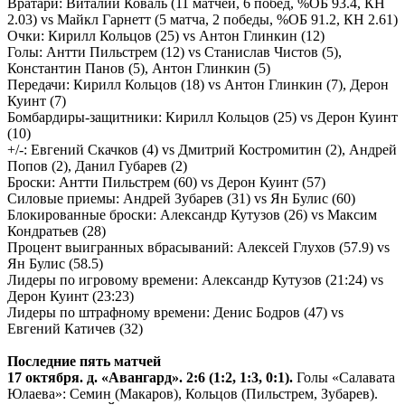
Вратари: Виталий Коваль (11 матчей, 6 побед, %ОБ 93.4, КН
2.03) vs Майкл Гарнетт (5 матча, 2 победы, %ОБ 91.2, КН 2.61)
Очки: Кирилл Кольцов (25) vs Антон Глинкин (12)
Голы: Антти Пильстрем (12) vs Станислав Чистов (5),
Константин Панов (5), Антон Глинкин (5)
Передачи: Кирилл Кольцов (18) vs Антон Глинкин (7), Дерон
Куинт (7)
Бомбардиры-защитники: Кирилл Кольцов (25) vs Дерон Куинт
(10)
+/-: Евгений Скачков (4)
vs
Дмитрий Костромитин (2), Андрей
Попов (2), Данил Губарев (2)
Броски: Антти Пильстрем (60) vs Дерон Куинт (57)
Силовые приемы: Андрей Зубарев (31)
vs
Ян Булис (60)
Блокированные броски: Александр Кутузов (26)
vs
Максим
Кондратьев (28)
Процент выигранных вбрасываний: Алексей Глухов (57.9) vs
Ян Булис (58.5)
Лидеры по игровому времени: Александр Кутузов (21:24)
vs
Дерон Куинт (23:23)
Лидеры по штрафному времени: Денис Бодров (47)
vs
Евгений Катичев (32)
Последние пять матчей
17 октября. д. «Авангард». 2:6 (1:2, 1:3, 0:1).
Голы «Салавата
Юлаева»: Семин (Макаров), Кольцов (Пильстрем, Зубарев).