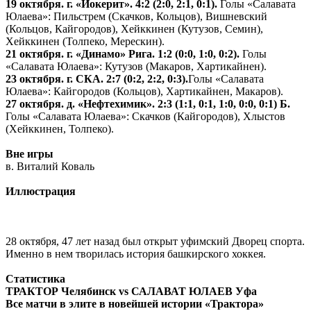
19 октября. г. «Йокерит». 4:2 (2:0, 2:1, 0:1).
Голы «Салавата
Юлаева»: Пильстрем (Скачков, Кольцов), Вишневский
(Кольцов, Кайгородов), Хейккинен (Кутузов, Семин),
Хейккинен (Толпеко, Мерескин).
21 октября. г. «Динамо» Рига. 1:2 (0:0, 1:0, 0:2).
Голы
«Салавата Юлаева»: Кутузов (Макаров, Хартикайнен).
23 октября. г. СКА. 2:7 (0:2, 2:2, 0:3).
Голы «Салавата
Юлаева»: Кайгородов (Кольцов), Хартикайнен, Макаров).
27 октября. д. «Нефтехимик». 2:3 (1:1, 0:1, 1:0, 0:0, 0:1) Б.
Голы «Салавата Юлаева»: Скачков (Кайгородов), Хлыстов
(Хейккинен, Толпеко).
Вне игры
в. Виталий Коваль
Иллюстрация
28 октября, 47 лет назад был открыт уфимский Дворец спорта.
Именно в нем творилась история башкирского хоккея.
Статистика
ТРАКТОР Челябинск vs САЛАВАТ ЮЛАЕВ Уфа
Все матчи в элите в новейшей истории «Трактора»