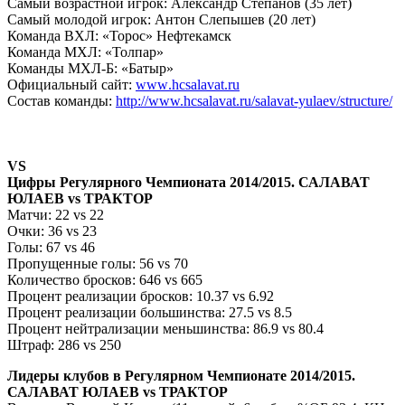
Самый возрастной игрок: Александр Степанов (35 лет)
Самый молодой игрок: Антон Слепышев (20 лет)
Команда ВХЛ: «Торос» Нефтекамск
Команда МХЛ: «Толпар»
Команды МХЛ-Б: «Батыр»
Официальный сайт:
www
.
hcsalavat
.
ru
Состав команды:
http://www.hcsalavat.ru/salavat-yulaev/structure/
VS
Цифры Регулярного
Чемпионата 2014/2015. САЛАВАТ
ЮЛАЕВ vs ТРАКТОР
Матчи: 22 vs 22
Очки: 36
vs
23
Голы:
67
vs 46
Пропущенные голы: 56 vs 70
Количество бросков: 646 vs 665
Процент реализации бросков: 10.37 vs 6.92
Процент реализации большинства:
27.5 vs 8.5
Процент нейтрализации меньшинства: 86.9 vs 80.4
Штраф: 286 vs 250
Лидеры клубов в Регулярном Чемпионате 2014/2015.
САЛАВАТ ЮЛАЕВ
vs
ТРАКТОР