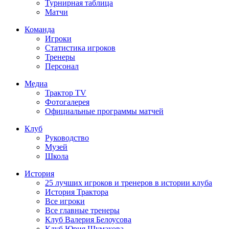
Турнирная таблица
Матчи
Команда
Игроки
Статистика игроков
Тренеры
Персонал
Медиа
Трактор TV
Фотогалерея
Официальные программы матчей
Клуб
Руководство
Музей
Школа
История
25 лучших игроков и тренеров в истории клуба
История Трактора
Все игроки
Все главные тренеры
Клуб Валерия Белоусова
Клуб Юрия Шумакова