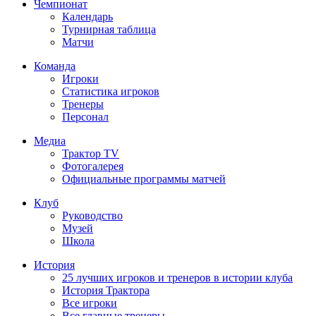
Чемпионат
Календарь
Турнирная таблица
Матчи
Команда
Игроки
Статистика игроков
Тренеры
Персонал
Медиа
Трактор TV
Фотогалерея
Официальные программы матчей
Клуб
Руководство
Музей
Школа
История
25 лучших игроков и тренеров в истории клуба
История Трактора
Все игроки
Все главные тренеры