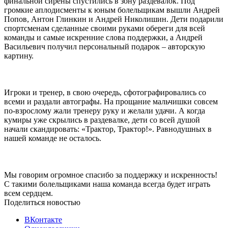
финальной сирены спустились в зону раздевалок. Под
громкие аплодисменты к юным болельщикам вышли Андрей
Попов, Антон Глинкин и Андрей Николишин. Дети подарили
спортсменам сделанные своими руками обереги для всей
команды и самые искренние слова поддержки, а Андрей
Васильевич получил персональный подарок – авторскую
картину.
Игроки и тренер, в свою очередь, сфотографировались со
всеми и раздали автографы. На прощание мальчишки совсем
по-взрослому жали тренеру руку и желали удачи. А когда
кумиры уже скрылись в раздевалке, дети со всей душой
начали скандировать: «Трактор, Трактор!». Равнодушных в
нашей команде не осталось.
Мы говорим огромное спасибо за поддержку и искренность!
С такими болельщиками наша команда всегда будет играть
всем сердцем.
Поделиться новостью
ВКонтакте