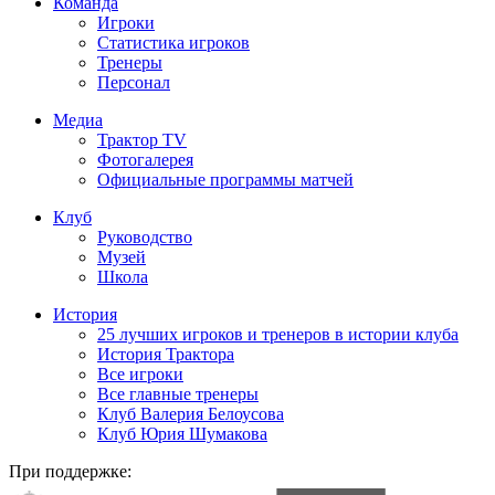
Команда
Игроки
Статистика игроков
Тренеры
Персонал
Медиа
Трактор TV
Фотогалерея
Официальные программы матчей
Клуб
Руководство
Музей
Школа
История
25 лучших игроков и тренеров в истории клуба
История Трактора
Все игроки
Все главные тренеры
Клуб Валерия Белоусова
Клуб Юрия Шумакова
При поддержке: