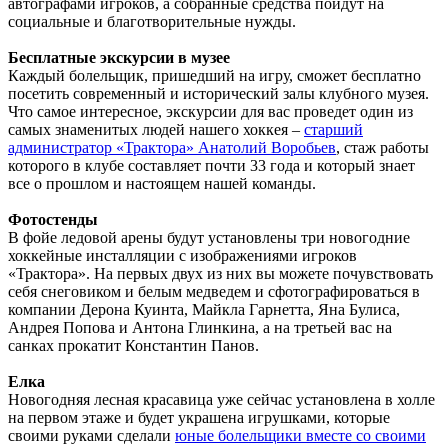
автографами игроков, а собранные средства пойдут на
социальные и благотворительные нужды.
Бесплатные экскурсии в музее
Каждый болельщик, пришедший на игру, сможет бесплатно
посетить современный и исторический залы клубного музея.
Что самое интересное, экскурсии для вас проведет один из
самых знаменитых людей нашего хоккея –
старший
администратор «Трактора» Анатолий Воробьев
,
стаж работы
которого в клубе составляет почти 33 года и который знает
все о прошлом и настоящем нашей команды.
Фотостенды
В фойе ледовой арены будут установлены три новогодние
хоккейные инсталляции с изображениями игроков
«Трактора». На первых двух из них вы можете почувствовать
себя снеговиком и белым медведем и сфотографироваться в
компании Дерона Куинта, Майкла Гарнетта, Яна Булиса,
Андрея Попова и Антона Глинкина, а на третьей вас на
санках прокатит Константин Панов.
Елка
Новогодняя лесная красавица уже сейчас установлена в холле
на первом этаже и будет украшена игрушками, которые
своими руками сделали
юные болельщики вместе со своими