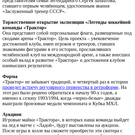
представителям семьи легендарного Сергея Захватова,
ставшего первым челябинцем, удостоенным звания
«Заслуженный тренер СССР».
Торжественное открытие экспозиции «Легенды хоккейной
команды «Трактор»
Она представит собой персональные флаги, размещенные под
сводами арены «Трактор». Цель проекта – увековечение
достижений клуба, имен игроков и тренеров, ставших
знаковыми фигурами в его истории, прославлявших
челябинский клуб на международной арене, а также внесших
особый вклад в развитие «Трактора» и достижения клубом
наивысших результатов.
Форма
«Трактор» не забывает традиций, и четвертый раз в истории
проведет встречу регулярного первенства в ретроформе
. На
этот раз было решено обратиться к началу 90-х годов, а
именно к сезону 1993/1994, когда «черно-белые» дважды
выиграли бронзовые медали чемпионата и Кубка МХЛ.
Аукцион
Игровые майки «Трактора», в которых наша команда выйдет
на лед в матче с «Ладой», будут выставлены на аукцион.
После игры в холле вы сможете приобрести эти свитера с