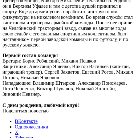
тренера команды, Виктора Николаевича Васильева. Родился
он в Верхнем Уфалее и там с детства душой прикипел к
спорту. Еще до армии успел поработать инструктором
физкультуры на никелевом комбинате. Во время службы стал
капитаном и тренером армейской команды. После нее пришел
на Челябинский тракторный завод, связав на многие годы
свою судьбу с его славным спортивным коллективом, был
наставником первой заводской команды и по футболу, и по
русскому хоккею.
Первый состав команды
Вратари: Борис Ребянский, Михаил Пешков
Защитники: Александр Ященко, Виктор Васильев (капитан,
играющий тренер), Сергей Захватов, Евгений Рогов, Михаил
Петров, Николай Ященков
Нападающие: Владимир Штырков, Александр Пономарев,
Петр Черненко, Виктор Шувалов, Николай Эпштейн,
Зиновий Певзнер.
С днем рождения, любимый клуб!
Поделиться новостью
ВКонтакте
Одноклассники
X
Telegram