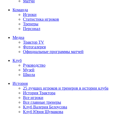
Матчи
Команда
Игроки
Статистика игроков
Тренеры
Персонал
Медиа
Трактор TV
Фотогалерея
Официальные программы матчей
Клуб
Руководство
Музей
Школа
История
25 лучших игроков и тренеров в истории клуба
История Трактора
Все игроки
Все главные тренеры
Клуб Валерия Белоусова
Клуб Юрия Шумакова