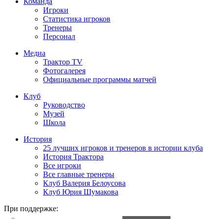
Команда
Игроки
Статистика игроков
Тренеры
Персонал
Медиа
Трактор TV
Фотогалерея
Официальные программы матчей
Клуб
Руководство
Музей
Школа
История
25 лучших игроков и тренеров в истории клуба
История Трактора
Все игроки
Все главные тренеры
Клуб Валерия Белоусова
Клуб Юрия Шумакова
При поддержке: