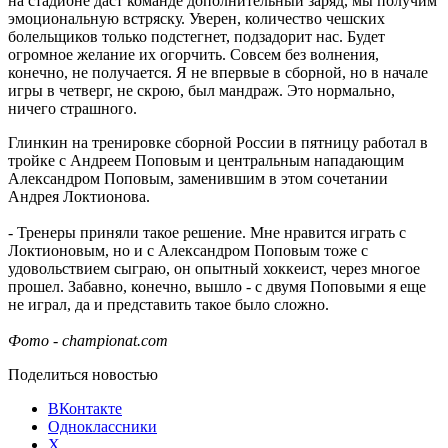
на стадионе даст команде дополнительный заряд, мы получим
эмоциональную встряску. Уверен, количество чешских
болельщиков только подстегнет, подзадорит нас. Будет
огромное желание их огорчить. Совсем без волнения,
конечно, не получается. Я не впервые в сборной, но в начале
игры в четверг, не скрою, был мандраж. Это нормально,
ничего страшного.
Глинкин на тренировке сборной России в пятницу работал в
тройке с Андреем Поповым и центральным нападающим
Александром Поповым, заменившим в этом сочетании
Андрея Локтионова.
- Тренеры приняли такое решение. Мне нравится играть с
Локтионовым, но и с Александром Поповым тоже с
удовольствием сыграю, он опытный хоккеист, через многое
прошел. Забавно, конечно, вышло - с двумя Поповыми я еще
не играл, да и представить такое было сложно.
Фото - championat.com
Поделиться новостью
ВКонтакте
Одноклассники
X