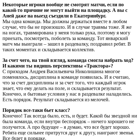
Некоторые игроки вообще не смотрят матчи, если по
какой-то причине не могут выйти на площадку. А вы с
Аней даже на выезд съездили в Екатеринбург.
Мы одна команда. Мы должны держаться вместе в любом
случае, что бы не произошло. И в случае травмы тоже. Я же
на ногах, травмирована у меня только рука, поэтому я могу
приехать, посмотреть, поболеть за команду. Тот январский
матч мы выиграли – зашел в раздевалку, поздравил ребят. В
таких моментах и складывается коллектив.
За счет чего, на твой взгляд, команда смогла набрать ход?
И какими ты видишь перспективы «Трактора»?
С приходом Андрея Васильевича Николишина многое
поменялось, дисциплина в команде появилась. И я считаю,
что за счет дисциплины и за счет того, что каждый игрок
знает, что ему делать на поле, и складывается результат.
Конечно, и бытовые условия у нас в раздевалке наладились.
Есть порядок. Результат складывается из мелочей.
Порядок все-таки бьет класс?
Конечно! Так всегда было, есть, и будет. Какой бы звездной ни
была команда, если внутри беспорядок – ничего хорошего не
получится. А про будущее – я думаю, что все будет хорошо.
Ребята еще сильнее притрутся друг к другу, наиграют звенья.
Все будет в порядке.