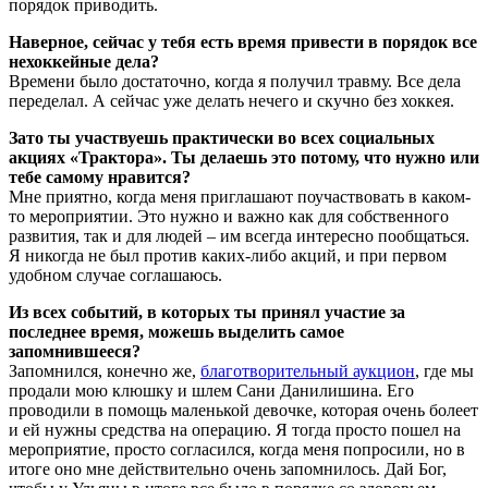
порядок приводить.
Наверное, сейчас у тебя есть время привести в порядок все
нехоккейные дела?
Времени было достаточно, когда я получил травму. Все дела
переделал. А сейчас уже делать нечего и скучно без хоккея.
Зато ты участвуешь практически во всех социальных
акциях «Трактора». Ты делаешь это потому, что нужно или
тебе самому нравится?
Мне приятно, когда меня приглашают поучаствовать в каком-
то мероприятии. Это нужно и важно как для собственного
развития, так и для людей – им всегда интересно пообщаться.
Я никогда не был против каких-либо акций, и при первом
удобном случае соглашаюсь.
Из всех событий, в которых ты принял участие за
последнее время, можешь выделить самое
запомнившееся?
Запомнился, конечно же,
благотворительный аукцион
, где мы
продали мою клюшку и шлем Сани Данилишина. Его
проводили в помощь маленькой девочке, которая очень болеет
и ей нужны средства на операцию. Я тогда просто пошел на
мероприятие, просто согласился, когда меня попросили, но в
итоге оно мне действительно очень запомнилось. Дай Бог,