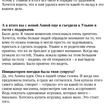
чтобы у Ульяны в итоге все было в порядке со здоровьем.
Хочется верить, что и нам удалось внести какой-то вклад в это
важное дело.
А в итоге вы с женой Анной еще и съездили к Ульяне в
гости с подарками.
Было дело. К таким моментам относишься очень трепетно.
Хочется, чтобы больше людей обращали внимание на то, что
кому-то нужна помощь и могли просто, не задумываясь,
приехать и сделать подарок. Ульяне и ее родителям очень
приятно, что их не бросают и уделяют внимание. Когда мы
уезжали из гостей, Ульяна лежала прямо на этом большом
зайце на полу – видимо, он ей понравился – и выглядела
очень забавно. Было приятно это видеть.
Инициатором поездки была твоя супруга?
Да, это Анина идея. Она в нашей семье голова. И когда она
предложила поехать, я сразу же согласился. Аня купила этого
самого зайца, говорит – «отрыла» его на какой-то полке в
самом конце магазина, пересмотрев там весь ассортимент.
Ведь покупать одинаковые игрушки, которых много –
банально. Хотелось купить игрушку, каких мало. Это стоит
того.