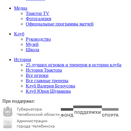
Медиа
Трактор TV
Фотогалерея
Официальные программы матчей
Клуб
Руководство
Музей
Школа
История
25 лучших игроков и тренеров в истории клуба
История Трактора
Все игроки
Все главные тренеры
Клуб Валерия Белоусова
Клуб Юрия Шумакова
При поддержке: