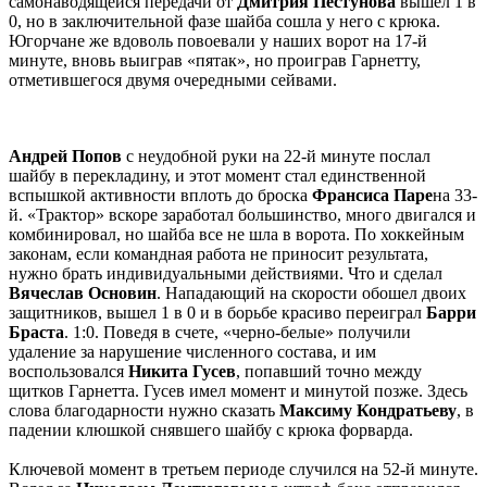
самонаводящейся передачи от
Дмитрия Пестунова
вышел 1 в
0, но в заключительной фазе шайба сошла у него с крюка.
Югорчане же вдоволь повоевали у наших ворот на 17-й
минуте, вновь выиграв «пятак», но проиграв Гарнетту,
отметившегося двумя очередными сейвами.
Андрей Попов
с неудобной руки на 22-й минуте послал
шайбу в перекладину, и этот момент стал единственной
вспышкой активности вплоть до броска
Франсиса Паре
на 33-
й. «Трактор» вскоре заработал большинство, много двигался и
комбинировал, но шайба все не шла в ворота. По хоккейным
законам, если командная работа не приносит результата,
нужно брать индивидуальными действиями. Что и сделал
Вячеслав Основин
. Нападающий на скорости обошел двоих
защитников, вышел 1 в 0 и в борьбе красиво переиграл
Барри
Браста
. 1:0. Поведя в счете, «черно-белые» получили
удаление за нарушение численного состава, и им
воспользовался
Никита Гусев
, попавший точно между
щитков Гарнетта. Гусев имел момент и минутой позже. Здесь
слова благодарности нужно сказать
Максиму Кондратьеву
, в
падении клюшкой снявшего шайбу с крюка форварда.
Ключевой момент в третьем периоде случился на 52-й минуте.