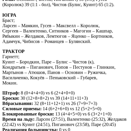
(Королюк) 39 (1:1 - бол), Чистов (Булис, Куинт) 65 (1:2).
ЮГРА
Браст;
Ларсен – Мамкин, Гусев – Максвелл – Королюк,
Сергеев – Валентенко, Ситников – Магогин – Кашпар,
Рябыкин – Желдаков, Лемтюгов – Яценко – Бортников,
Адамчук, Чибисов – Романцев – Булянский.
ТРАКТОР
Гарнетт;
Куинт – Бородкин, Паре – Булис – Чистов (к),
Кондратьев – Пиганович, Попов – Пестунов – Глинкин,
Мартынов – Атюшов, Панов – Основин – Ружичка,
Васильченко, Кокуёв – Пеньковский – Губарев,
Мокин.
Штраф:
8 (0+4+4+0)
vs
6 (2+4+0+0)
Броски:
30 (12+8+8+2)
vs
39 (14+11+11+3)
Вбрасывания:
32 (8+11+12+1)
vs
26 (7+9+7+3)
Силовые приемы:
14 (6+2+6+0)
vs
12 (5+2+5+0)
Блокированные броски:
13 (4+4+5+0)
vs
6 (3+2+1+0)
Время на льду:
Ларсен (27:51), Валентенко (25:32), Желдаков
(22:42)
v
s Куинт (24:51), Пиганович (23:58), Паре (20:45)
Реализация большинства:
0
vs
0