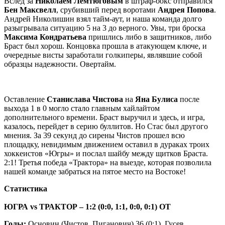
Вслед за
Николаем Лемтюговым
в штраф-бокс отправился
Бен Максвелл
, срубивший перед воротами
Андрея Попова
.
Андрей Николишин взял тайм-аут, и наша команда долго
разыгрывала ситуацию 5 на 3 до верного. Увы, три броска
Максима Кондратьева
пришлись либо в защитников, либо
Браст был хорош. Концовка прошла в атакующем ключе, и
очередные висты заработали голкиперы, являвшие собой
образцы надежности. Овертайм.
Оставление
Станислава Чистова
на
Яна Булиса
после
выхода 1 в 0 могло стало главным хайлайтом
дополнительного времени. Браст выручил и здесь, и игра,
казалось, перейдет в серию буллитов. Но Стас был другого
мнения. За 39 секунд до сирены Чистов прошел всю
площадку, невидимым движением оставил в дураках троих
хоккеистов «Югры» и послал шайбу между щитков Браста.
2:1! Третья победа «Трактора» на выезде, которая позволила
нашей команде забраться на пятое место на Востоке!
Статистика
ЮГРА
vs
ТРАКТОР – 1:2 (0:0, 1:1, 0:0, 0:1) ОТ
Голы:
Основин (Чистов, Пиганович) 36 (0:1), Гусев