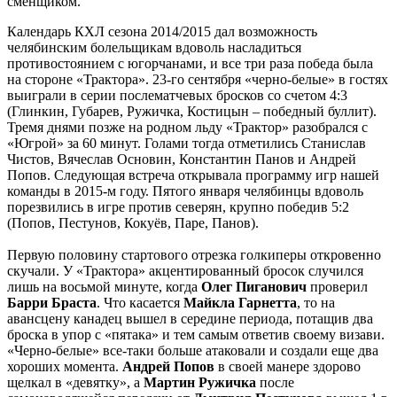
сменщиком.
Календарь КХЛ сезона 2014/2015 дал возможность
челябинским болельщикам вдоволь насладиться
противостоянием с югорчанами, и все три раза победа была
на стороне «Трактора». 23-го сентября «черно-белые» в гостях
выиграли в серии послематчевых бросков со счетом 4:3
(Глинкин, Губарев, Ружичка, Костицын – победный буллит).
Тремя днями позже на родном льду «Трактор» разобрался с
«Югрой» за 60 минут. Голами тогда отметились Станислав
Чистов, Вячеслав Основин, Константин Панов и Андрей
Попов. Следующая встреча открывала программу игр нашей
команды в 2015-м году. Пятого января челябинцы вдоволь
порезвились в игре против северян, крупно победив 5:2
(Попов, Пестунов, Кокуёв, Паре, Панов).
Первую половину стартового отрезка голкиперы откровенно
скучали. У «Трактора» акцентированный бросок случился
лишь на восьмой минуте, когда
Олег Пиганович
проверил
Барри Браста
. Что касается
Майкла Гарнетта
, то на
авансцену канадец вышел в середине периода, потащив два
броска в упор с «пятака» и тем самым ответив своему визави.
«Черно-белые» все-таки больше атаковали и создали еще два
хороших момента.
Андрей Попов
в своей манере здорово
щелкал в «девятку», а
Мартин Ружичка
после