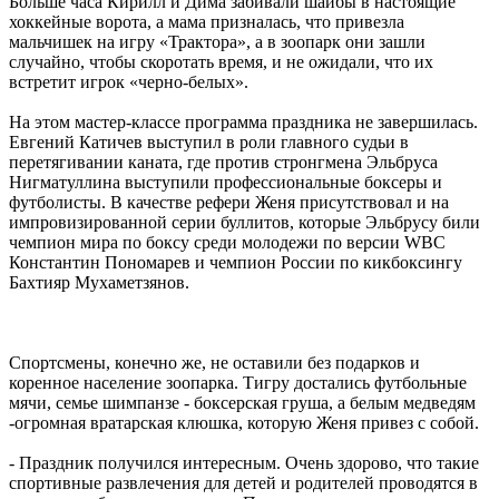
Больше часа Кирилл и Дима забивали шайбы в настоящие
хоккейные ворота, а мама призналась, что привезла
мальчишек на игру «Трактора», а в зоопарк они зашли
случайно, чтобы скоротать время, и не ожидали, что их
встретит игрок «черно-белых».
На этом мастер-классе программа праздника не завершилась.
Евгений Катичев выступил в роли главного судьи в
перетягивании каната, где против стронгмена Эльбруса
Нигматуллина выступили профессиональные боксеры и
футболисты. В качестве рефери Женя присутствовал и на
импровизированной серии буллитов, которые Эльбрусу били
чемпион мира по боксу среди молодежи по версии
WBC
Константин Пономарев и чемпион России по кикбоксингу
Бахтияр Мухаметзянов.
Спортсмены, конечно же, не оставили без подарков и
коренное население зоопарка. Тигру достались футбольные
мячи, семье шимпанзе - боксерская груша, а белым медведям
-огромная вратарская клюшка, которую Женя привез с собой.
- Праздник получился интересным. Очень здорово, что такие
спортивные развлечения для детей и родителей проводятся в