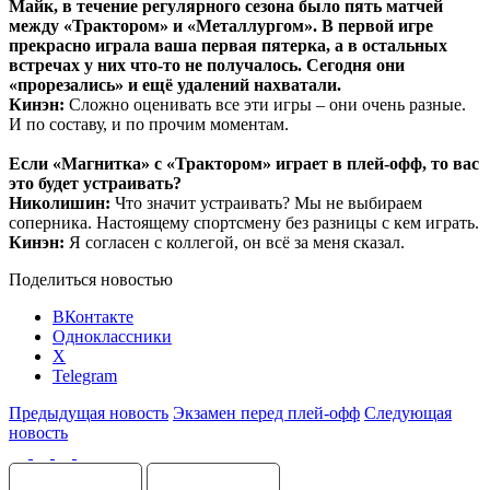
Майк, в течение регулярного сезона было пять матчей
между «Трактором» и «Металлургом». В первой игре
прекрасно играла ваша первая пятерка, а в остальных
встречах у них что-то не получалось. Сегодня они
«прорезались» и ещё удалений нахватали.
Кинэн:
Сложно оценивать все эти игры – они очень разные.
И по составу, и по прочим моментам.
Если «Магнитка» с «Трактором» играет в плей-офф, то вас
это будет устраивать?
Николишин:
Что значит устраивать? Мы не выбираем
соперника. Настоящему спортсмену без разницы с кем играть.
Кинэн:
Я согласен с коллегой, он всё за меня сказал.
Поделиться новостью
ВКонтакте
Одноклассники
X
Telegram
Предыдущая новость
Экзамен перед плей-офф
Следующая
новость