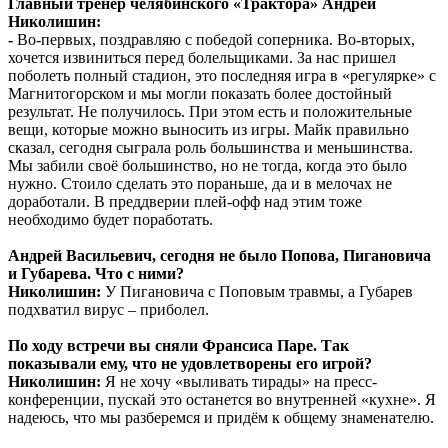
Главный тренер челябинского «Трактора» Андрей
Николишин:
-
Во-первых, поздравляю с победой соперника. Во-вторых,
хочется извиниться перед болельщиками. За нас пришел
поболеть полный стадион, это последняя игра в «регулярке» с
Магнитогорском и мы могли показать более достойный
результат. Не получилось. При этом есть и положительные
вещи, которые можно выносить из игры. Майк правильно
сказал, сегодня сыграла роль большинства и меньшинства.
Мы забили своё большинство, но не тогда, когда это было
нужно. Стоило сделать это пораньше, да и в мелочах не
доработали. В преддверии плей-офф над этим тоже
необходимо будет поработать.
Андрей Васильевич, сегодня не было Попова, Пигановича
и Губарева. Что с ними?
Николишин:
У Пигановича с Поповым травмы, а Губарев
подхватил вирус – приболел.
По ходу встречи вы сняли Франсиса Паре. Так
показывали ему, что не удовлетворены его игрой?
Николишин:
Я не хочу «выливать тирады» на пресс-
конференции, пускай это останется во внутренней «кухне». Я
надеюсь, что мы разберемся и придём к общему знаменателю.