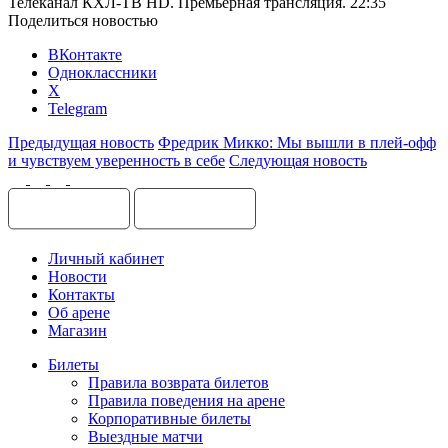
Телеканал КХЛ-ТВ
HD
. Премьерная трансляция. 22:35
Поделиться новостью
ВКонтакте
Одноклассники
X
Telegram
Предыдущая новость
Фредрик Микко: Мы вышли в плей-офф
и чувствуем уверенность в себе
Следующая новость
Личный кабинет
Новости
Контакты
Об арене
Магазин
Билеты
Правила возврата билетов
Правила поведения на арене
Корпоративные билеты
Выездные матчи