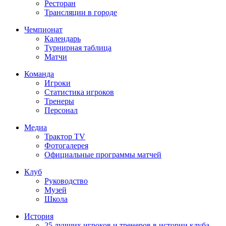
Ресторан
Трансляции в городе
Чемпионат
Календарь
Турнирная таблица
Матчи
Команда
Игроки
Статистика игроков
Тренеры
Персонал
Медиа
Трактор TV
Фотогалерея
Официальные программы матчей
Клуб
Руководство
Музей
Школа
История
25 лучших игроков и тренеров в истории клуба