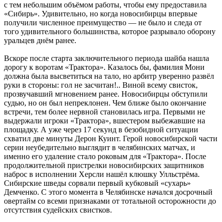
с тем небольшим объёмом работы, чтобы ему предоставила
«Сибирь». Удивительно, но когда новосибирцы впервые
получили численное преимущество — не было и следа от
того удивительного большинства, которое разрывало оборону
уральцев днём ранее.
Вскоре после старта заключительного периода шайба нашла
дорогу к воротам «Трактора». Казалось бы, фамилия Мони
должна была высветиться на тало, но арбитр уверенно развёл
руки в стороны: гол не засчитан!.. Виной всему свисток,
прозвучавший мгновением ранее. Новосибирцы обступили
судью, но он был непреклонен. Чем ближе было окончание
встречи, тем более нервной становилась игра. Первыми не
выдержали игроки «Трактора», вшестером выбежавшие на
площадку. А уже через 17 секунд в безобидной ситуации
схватил две минуты Дерон Куинт. Герой новосибирской части
серии неубедительно выглядит в челябинских матчах, и
именно его удаление стало роковым для «Трактора». После
продолжительной пристрелки новосибирских защитников
наброс в исполнении Херсли нашёл клюшку Улльстрёма.
Сибирские шведы сорвали первый кубковый «сухарь»
Демченко. С этого момента в Челябинске начался досрочный
овертайм со всеми признаками от тотальной осторожности до
отсутствия судейских свистков.