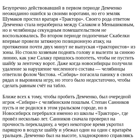
Безупречно действовавший в первом периоде Демченко
неожиданно ошибся за своими воротами, но его земляк
Шумаков простил вратаря «Трактора». Своего рода ответом
Демченко стала неразбериха между Салаком и Меньшиковым,
но и челябинцы секундным помешательством не
воспользовались. Во втором периоде подопечные Скабелки
впервые провели затяжную позиционную атаку, на
протяжении почти двух минут не выпуская «трактористов» из
зоны. Но стоило хозяевам поднять голову и вылезти за синюю
линию, как уже Салаку пришлось попотеть, чтобы не пустить
шайбу за ленточку ворот. Даже когда новосибирцы получили
удаление за нарушение численного состава — челябинцы
ответили фолом Чистова. «Сибирь» погасила панику в своих
рядах и выровняла игру, но этого было недостаточно, чтобы
сделать равным счёт на табло.
Ближе всех к тому, чтобы пробить Демченко, был очередной
игрок «Сибири» с челябинским пошлым. Степан Санников
пусть и не родился в этом уральском городе, но в
Новосибирск перебрался именно из школы «Трактора», где
провёл несколько лет. Санников сначала проверил на
прочность перекладину, а через некоторое время укротил
парящую в воздухе шайбу и убежал один на один с вратарём
уральцев. Демченко был на высоте, хладнокровно справляясь