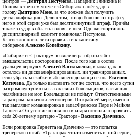
центров —
Дмитрия Пестунова
. Напарник Глинкина и
Попова в третьем матче с «Сибирью» нанёс удар в
голову
Дмитрию Моне
, за что должен был получить
дисквалификацию. Дело в том, что до большого штрафа у
него в этой серии уже был десятиминутный штраф. Причём
также за удар в область головы и шеи. Однако спортивно-
дисциплинарный комитет помиловал Пестунова.
Благосклонность лига проявила и к капитану
сибиряков
Алексею Копейкину
.
«Сибири» и «Трактору» позволили разобраться без
вмешательства посторонних. После того как в состав
уральцев вернулся
Алексей Васильченко
, в командах не
осталось ни дисквалифицированных, ни травмированных,
если убрать за скобки выбывшего до конца сезона
Евгения
Катичева
. Да только выставить тот же состав, что всего сутки
разгромноуступил на глазах своих болельщиков, наставник
челябинцев не мог. Болельщики не поймут. Ответственными
за разгром назначили легионеров. По крайней мере, именно
так выглядит командировка в запасФрансиса Паре и Майкла
Гарнетта.Отсутствие основного вратаря позволило проявить
себя 20-летнему вратарю «Трактора»
Василию Демченко
.
Если рокировка Гарнетта на Демченко — это попытка
тренерского штаба «Трактора» что-то изменить в этой серии,