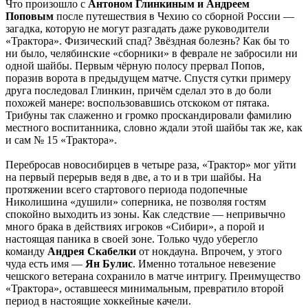
Что произошло с
Антоном Глинкиным и Андреем
Поповым
после путешествия в Чехию со сборной России —
загадка, которую не могут разгадать даже руководители
«Трактора». Физический спад? Звёздная болезнь? Как бы то
ни было, челябинские «сборники» в феврале не забросили ни
одной шайбы. Первым чёрную полосу прервал Попов,
поразив ворота в предыдущем матче. Спустя сутки примеру
друга последовал Глинкин, причём сделал это в до боли
похожей манере: воспользовавшись отскоком от пятака.
Трибуны так слаженно и громко проскандировали фамилию
местного воспитанника, словно ждали этой шайбы так же, как
и сам № 15 «Трактора».
Перебросав новосибирцев в четыре раза, «Трактор» мог уйти
на первый перерыв ведя в две, а то и в три шайбы. На
протяжении всего стартового периода подопечные
Николишина «душили» соперника, не позволяя гостям
спокойно выходить из зоны. Как следствие — непривычно
много брака в действиях игроков «Сибири», а порой и
настоящая паника в своей зоне. Только чудо уберегло
команду
Андрея Скабелки
от нокдауна. Впрочем, у этого
чуда есть имя —
Ян Булис
. Именно тотальное невезение
чешского ветерана сохранило в матче интригу. Преимущество
«Трактора», оставшееся минимальным, превратило второй
период в настоящие хоккейные качели.