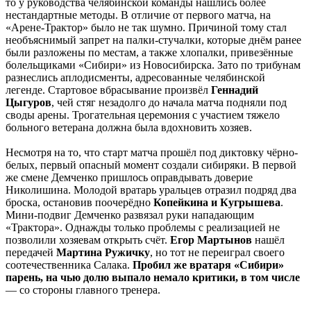
то у руководства челябинской команды нашлись более
нестандартные методы. В отличие от первого матча, на
«Арене-Трактор» было не так шумно. Причиной тому стал
необъяснимый запрет на палки-стучалки, которые днём ранее
были разложены по местам, а также хлопалки, привезённые
болельщиками «Сибири» из Новосибирска. Зато по трибунам
разнеслись аплодисменты, адресованные челябинской
легенде. Стартовое вбрасывание произвёл
Геннадий
Цыгуров
, чей стяг незадолго до начала матча подняли под
своды арены. Трогательная церемония с участием тяжело
больного ветерана должна была вдохновить хозяев.
Несмотря на то, что старт матча прошёл под диктовку чёрно-
белых, первый опасный момент создали сибиряки. В первой
же смене Демченко пришлось оправдывать доверие
Николишина. Молодой вратарь уральцев отразил подряд два
броска, остановив поочерёдно
Копейкина и Кугрышева
.
Мини-подвиг Демченко развязал руки нападающим
«Трактора». Однажды только проблемы с реализацией не
позволили хозяевам открыть счёт.
Егор Мартынов
нашёл
передачей
Мартина Ружичку
, но тот не переиграл своего
соотечественника Салака.
Пробил же вратаря «Сибири»
парень, на чью долю выпало немало критики, в том числе
— со стороны главного тренера.