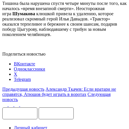
Тишина была нарушена спустя четыре минуты после того, как
началось «время внезапной смерти». Неосторожная
игра
Шумакова
клюшкой привела к удалению, которое
реализовал скромный герой Илья Давыдов. «Трактор»
оказался терпеливее и бережнее к своим шансам, подарив
победу Цыгурову, наблюдавшему с трибун за новым
поколением челябинцев.
Поделиться новостью
ВКонтакте
Одноклассники
X
Telegram
Предыдущая новость
Александр Ткачев: Если вратари не
справятся, Атюшов будет играть в воротах
Следующая
новость
Личный кабинет