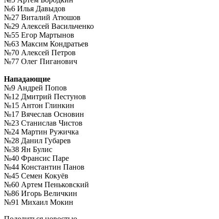
№6 Илья Давыдов
№27 Виталий Атюшов
№29 Алексей Васильченко
№55 Егор Мартынов
№63 Максим Кондратьев
№70 Алексей Петров
№77 Олег Пиганович
Нападающие
№9 Андрей Попов
№12 Дмитрий Пестунов
№15 Антон Глинкин
№17 Вячеслав Основин
№23 Станислав Чистов
№24 Мартин Ружичка
№28 Данил Губарев
№38 Ян Булис
№40 Франсис Паре
№44 Константин Панов
№45 Семен Кокуёв
№60 Артем Пеньковский
№86 Игорь Величкин
№91 Михаил Мокин
Поделиться новостью