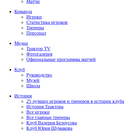
Матчи
Команда
Игроки
Статистика игроков
Тренеры
Персонал
Медиа
Трактор TV
Фотогалерея
Официальные программы матчей
Клуб
Руководство
Музей
Школа
История
25 лучших игроков и тренеров в истории клуба
История Трактора
Все игроки
Все главные тренеры
Клуб Валерия Белоусова
Клуб Юрия Шумакова