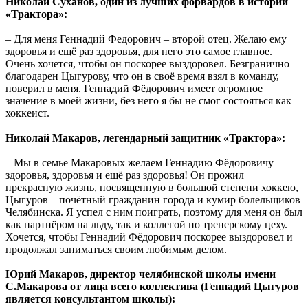
Николай Суханов, один из лучших форвардов в истории
«Трактора»:
– Для меня Геннадий Федорович – второй отец. Желаю ему
здоровья и ещё раз здоровья, для него это самое главное.
Очень хочется, чтобы он поскорее выздоровел. Безгранично
благодарен Цыгурову, что он в своё время взял в команду,
поверил в меня. Геннадий Фёдорович имеет огромное
значение в моей жизни, без него я бы не смог состояться как
хоккеист.
Николай Макаров, легендарный защитник «Трактора»:
– Мы в семье Макаровых желаем Геннадию Фёдоровичу
здоровья, здоровья и ещё раз здоровья! Он прожил
прекрасную жизнь, посвященную в большой степени хоккею,
Цыгуров – почётный гражданин города и кумир болельщиков
Челябинска. Я успел с ним поиграть, поэтому для меня он был
как партнёром на льду, так и коллегой по тренерскому цеху.
Хочется, чтобы Геннадий Фёдорович поскорее выздоровел и
продолжал заниматься своим любимым делом.
Юрий Макаров, директор челябинской школы имени
С.Макарова от лица всего коллектива (Геннадий Цыгуров
является консультантом школы):