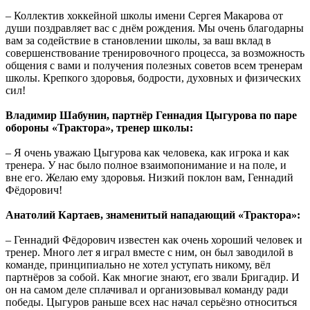
– Коллектив хоккейной школы имени Сергея Макарова от
души поздравляет вас с днём рождения. Мы очень благодарны
вам за содействие в становлении школы, за ваш вклад в
совершенствование тренировочного процесса, за возможность
общения с вами и получения полезных советов всем тренерам
школы. Крепкого здоровья, бодрости, духовных и физических
сил!
Владимир Шабунин, партнёр Геннадия Цыгурова по паре
обороны «Трактора», тренер школы:
– Я очень уважаю Цыгурова как человека, как игрока и как
тренера. У нас было полное взаимопонимание и на поле, и
вне его. Желаю ему здоровья. Низкий поклон вам, Геннадий
Фёдорович!
Анатолий Картаев, знаменитый нападающий «Трактора»:
– Геннадий Фёдорович известен как очень хороший человек и
тренер. Много лет я играл вместе с ним, он был заводилой в
команде, принципиально не хотел уступать никому, вёл
партнёров за собой. Как многие знают, его звали Бригадир. И
он на самом деле сплачивал и организовывал команду ради
победы. Цыгуров раньше всех нас начал серьёзно относиться