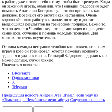
к работе, уже готовил себя к тому, чтобы быть тренером. Когда
он закончил играть, объявили, что Геннадий Фёдорович будет
помогать Анатолию Кострюкову, – это воспринялось как
должное. Все знают его заслуги как наставника. Очень
хорошо вёл свою работу в команде, поэтому и достиг
выдающихся результатов на тренерском поприще. Важно то,
что он делает в Челябинске, – это организация и проведение
семинаров, обучение и помощь молодым тренерам. Для
многих это очень поучительно.
От лица команды ветеранов челябинского хоккея, кто с ним
играл и кого он тренировал, хочется пожелать крепкого
здоровья и удачи в жизни. Геннадий Фёдорович, держись как
можно дольше, служи хоккею!
Поделиться новостью
ВКонтакте
Одноклассники
X
Telegram
Предыдущая новость
Андрей Зуев: Думал, если уеду из
«Трактора», в Челябинске меня забудут
Следующая новость