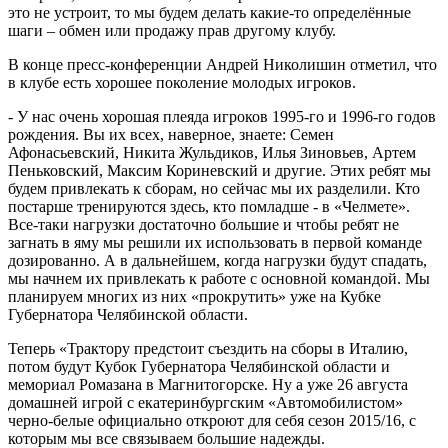
это не устроит, то мы будем делать какие-то определённые
шаги – обмен или продажу прав другому клубу.
В конце пресс-конференции Андрей Николишин отметил, что
в клубе есть хорошее поколение молодых игроков.
- У нас очень хорошая плеяда игроков 1995-го и 1996-го годов
рождения. Вы их всех, наверное, знаете: Семен
Афонасьевский, Никита Жульдиков, Илья Зиновьев, Артем
Пеньковский, Максим Кориневский и другие. Этих ребят мы
будем привлекать к сборам, но сейчас мы их разделили. Кто
постарше тренируются здесь, кто помладше - в «Челмете».
Все-таки нагрузки достаточно большие и чтобы ребят не
загнать в яму мы решили их использовать в первой команде
дозированно. А в дальнейшем, когда нагрузки будут спадать,
мы начнем их привлекать к работе с основной командой. Мы
планируем многих из них «прокрутить» уже на Кубке
Губернатора Челябинской области.
Теперь «Трактору предстоит съездить на сборы в Италию,
потом будут Кубок Губернатора Челябинской области и
мемориал Ромазана в Магнитогорске. Ну а уже 26 августа
домашней игрой с екатеринбургским «Автомобилистом»
черно-белые официально откроют для себя сезон 2015/16, с
которым мы все связываем большие надежды.