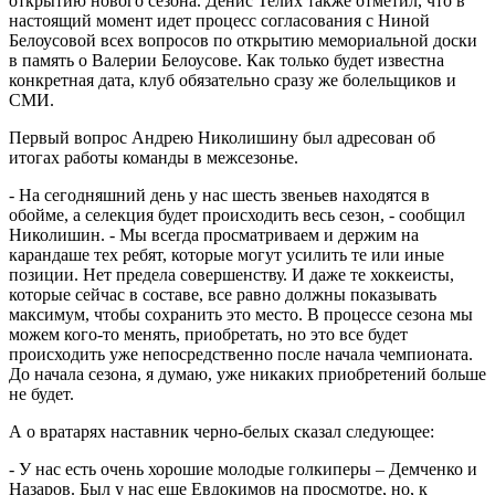
открытию нового сезона. Денис Телих также отметил, что в
настоящий момент идет процесс согласования с Ниной
Белоусовой всех вопросов по открытию мемориальной доски
в память о Валерии Белоусове. Как только будет известна
конкретная дата, клуб обязательно сразу же болельщиков и
СМИ.
Первый вопрос Андрею Николишину был адресован об
итогах работы команды в межсезонье.
- На сегодняшний день у нас шесть звеньев находятся в
обойме, а селекция будет происходить весь сезон, - сообщил
Николишин. - Мы всегда просматриваем и держим на
карандаше тех ребят, которые могут усилить те или иные
позиции. Нет предела совершенству. И даже те хоккеисты,
которые сейчас в составе, все равно должны показывать
максимум, чтобы сохранить это место. В процессе сезона мы
можем кого-то менять, приобретать, но это все будет
происходить уже непосредственно после начала чемпионата.
До начала сезона, я думаю, уже никаких приобретений больше
не будет.
А о вратарях наставник черно-белых сказал следующее:
- У нас есть очень хорошие молодые голкиперы – Демченко и
Назаров. Был у нас еще Евдокимов на просмотре, но, к