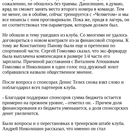
сожалению, не обошлось без травмы. Данилишин, я думаю,
вряд ли сможет занять место второго номера в команде. Тем
не менее, он в обойме, сейчас тренируется с «Челметом» и мы
все нюансы с ним проговаривали. Пока же, придя в лагерь, он
не соответствовал тем параметрам, которым должен был.
Не обошли и тему ушедших из клуба. Со многими не удалось
договориться о новом контракте из-за финансовой стороны. К
тому же Константину Панову были еще и претензии по
спортивной части. Сергей Гомоляко сказал, что экс-форварду
была выплачена компенсация в размере 1/4 части его
зарплаты. Причиной расставания с Виталием Атюшовым
Гомоляко и Николишин в один голос под дружный хохот
собравшихся назвали общественное мнение.
После вопроса о спонсорах Денис Телих снова взял слово и
поблагодарил всех партнеров клуба.
- Благодаря поддержке спонсоров сумма бюджета остается
примерно на прежнем уровне, - отметил он. - Причем доля
финансирования из бюджета уменьшится, а доля спонсорских
денег увеличится.
Были вопросы и о перестановках в тренерском штабе клуба.
Андрей Николишин рассказал, что именно он стал