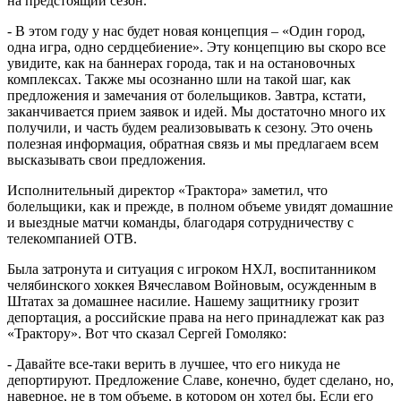
на предстоящий сезон.
- В этом году у нас будет новая концепция – «Один город,
одна игра, одно сердцебиение». Эту концепцию вы скоро все
увидите, как на баннерах города, так и на остановочных
комплексах. Также мы осознанно шли на такой шаг, как
предложения и замечания от болельщиков. Завтра, кстати,
заканчивается прием заявок и идей. Мы достаточно много их
получили, и часть будем реализовывать к сезону. Это очень
полезная информация, обратная связь и мы предлагаем всем
высказывать свои предложения.
Исполнительный директор «Трактора» заметил, что
болельщики, как и прежде, в полном объеме увидят домашние
и выездные матчи команды, благодаря сотрудничеству с
телекомпанией ОТВ.
Была затронута и ситуация с игроком НХЛ, воспитанником
челябинского хоккея Вячеславом Войновым, осужденным в
Штатах за домашнее насилие. Нашему защитнику грозит
депортация, а российские права на него принадлежат как раз
«Трактору». Вот что сказал Сергей Гомоляко:
- Давайте все-таки верить в лучшее, что его никуда не
депортируют. Предложение Славе, конечно, будет сделано, но,
наверное, не в том объеме, в котором он хотел бы. Если его