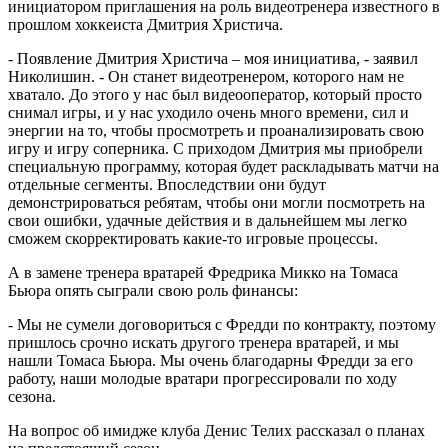
инициатором приглашения на роль видеотренера известного в
прошлом хоккеиста Дмитрия Христича.
- Появление Дмитрия Христича – моя инициатива, - заявил
Николишин. - Он станет видеотренером, которого нам не
хватало. До этого у нас был видеооператор, который просто
снимал игры, и у нас уходило очень много времени, сил и
энергии на то, чтобы просмотреть и проанализировать свою
игру и игру соперника. С приходом Дмитрия мы приобрели
специальную программу, которая будет раскладывать матчи на
отдельные сегменты. Впоследствии они будут
демонстрироваться ребятам, чтобы они могли посмотреть на
свои ошибки, удачные действия и в дальнейшем мы легко
сможем скорректировать какие-то игровые процессы.
А в замене тренера вратарей Фредрика Микко на Томаса
Бьюра опять сыграли свою роль финансы:
- Мы не сумели договориться с Фредди по контракту, поэтому
пришлось срочно искать другого тренера вратарей, и мы
нашли Томаса Бьюра. Мы очень благодарны Фредди за его
работу, наши молодые вратари прогрессировали по ходу
сезона.
На вопрос об имидже клуба Денис Телих рассказал о планах