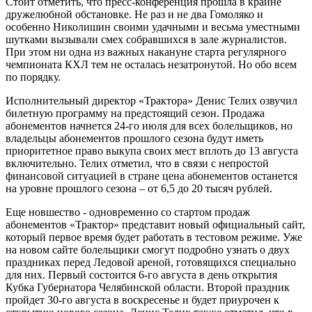
Стоит отметить, что пресс-конференция прошла в крайне
дружелюбной обстановке. Не раз и не два Гомоляко и
особенно Николишин своими удачными и весьма уместными
шутками вызывали смех собравшихся в зале журналистов.
При этом ни одна из важных накануне старта регулярного
чемпионата КХЛ тем не осталась незатронутой. Но обо всем
по порядку.
Исполнительный директор «Трактора» Денис Телих озвучил
билетную программу на предстоящий сезон. Продажа
абонементов начнется 24-го июля для всех болельщиков, но
владельцы абонементов прошлого сезона будут иметь
приоритетное право выкупа своих мест вплоть до 13 августа
включительно. Телих отметил, что в связи с непростой
финансовой ситуацией в стране цена абонементов останется
на уровне прошлого сезона – от 6,5 до 20 тысяч рублей.
Еще новшество - одновременно со стартом продаж
абонементов «Трактор» представит новый официальный сайт,
который первое время будет работать в тестовом режиме. Уже
на новом сайте болельщики смогут подробно узнать о двух
праздниках перед Ледовой ареной, готовящихся специально
для них. Первый состоится 6-го августа в день открытия
Кубка Губернатора Челябинской области. Второй праздник
пройдет 30-го августа в воскресенье и будет приурочен к