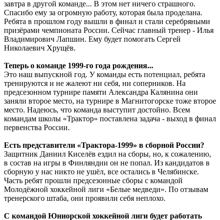
завтра в другой команде... В этом нет ничего страшного.
Спасибо ему за огромную работу, которая была проделана.
Ребята в прошлом году вышли в финал и стали серебряными
призёрами чемпионата России. Сейчас главный тренер - Илья
Владимирович Лапшин. Ему будет помогать Сергей
Николаевич Хрущёв.
Теперь о команде 1999-го года рождения...
Это наш выпускной год. У команды есть потенциал, ребята
тренируются и не жалеют ни себя, ни соперников. На
предсезонном турнире памяти Александра Калянина они
заняли второе место, на турнире в Магнитогорске тоже второе
место. Надеюсь, что команда выступит достойно. Всем
командам школы «Трактор» поставлена задача - выход в финал
первенства России.
Есть представители «Трактора-1999» в сборной России?
Защитник Даниил Киселёв ездил на сборы, но, к сожалению,
в состав на игры в Финляндии он не попал. Из кандидатов в
сборную у нас никто не ушёл, все остались в Челябинске.
Часть ребят прошли предсезонные сборы с командой
Молодёжной хоккейной лиги «Белые медведи». По отзывам
тренерского штаба, они проявили себя неплохо.
С командой Юниорской хоккейной лиги будет работать