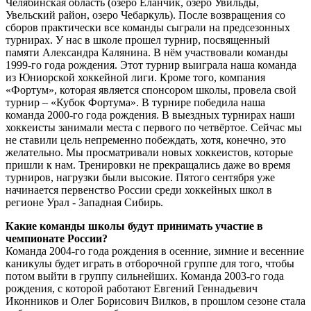
Челябинская область (озеро Еланчик, озеро Увильды,
Увельский район, озеро Чебаркуль). После возвращения со
сборов практически все команды сыграли на предсезонных
турнирах. У нас в школе прошел турнир, посвященный
памяти Александра Калянина. В нём участвовали команды
1999-го года рождения. Этот турнир выиграла наша команда
из Юниорской хоккейной лиги. Кроме того, компания
«Фортум», которая является спонсором школы, провела свой
турнир – «Кубок Фортума». В турнире победила наша
команда 2000-го года рождения. В выездных турнирах наши
хоккеисты занимали места с первого по четвёртое. Сейчас мы
не ставили цель непременно побеждать, хотя, конечно, это
желательно. Мы просматривали новых хоккеистов, которые
пришли к нам. Тренировки не прекращались даже во время
турниров, нагрузки были высокие. Пятого сентября уже
начинается первенство России среди хоккейных школ в
регионе Урал - Западная Сибирь.
Какие команды школы будут принимать участие в
чемпионате России?
Команда 2004-го года рождения в осенние, зимние и весенние
каникулы будет играть в отборочной группе для того, чтобы
потом выйти в группу сильнейших. Команда 2003-го года
рождения, с которой работают Евгений Геннадьевич
Иконников и Олег Борисович Вилков, в прошлом сезоне стала