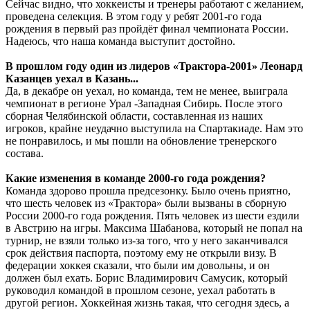
Сейчас видно, что хоккеисты и тренеры работают с желанием,
проведена селекция. В этом году у ребят 2001-го года
рождения в первый раз пройдёт финал чемпионата России.
Надеюсь, что наша команда выступит достойно.
В прошлом году один из лидеров «Трактора-2001» Леонард
Казанцев уехал в Казань...
Да, в декабре он уехал, но команда, тем не менее, выиграла
чемпионат в регионе Урал -Западная Сибирь. После этого
сборная Челябинской области, составленная из наших
игроков, крайне неудачно выступила на Спартакиаде. Нам это
не понравилось, и мы пошли на обновление тренерского
состава.
Какие изменения в команде 2000-го года рождения?
Команда здорово прошла предсезонку. Было очень приятно,
что шесть человек из «Трактора» были вызваны в сборную
России 2000-го года рождения. Пять человек из шести ездили
в Австрию на игры. Максима Шабанова, который не попал на
турнир, не взяли только из-за того, что у него заканчивался
срок действия паспорта, поэтому ему не открыли визу. В
федерации хоккея сказали, что были им довольны, и он
должен был ехать. Борис Владимирович Самусик, который
руководил командой в прошлом сезоне, уехал работать в
другой регион. Хоккейная жизнь такая, что сегодня здесь, а