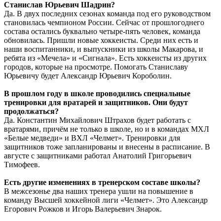
Станислав Юрьевич Шадрин?
Да. В двух последних сезонах команда под его руководством
становилась чемпионом России. Сейчас от прошлогоднего
состава остались буквально четыре-пять человек, команда
обновилась. Пришли новые хоккеисты. Среди них есть и
наши воспитанники, и выпускники из школы Макарова, и
ребята из «Мечела» и «Сигнала». Есть хоккеисты из других
городов, которые на просмотре. Помогать Станиславу
Юрьевичу будет Александр Юрьевич Короболин.
В прошлом году в школе проводились специальные
тренировки для вратарей и защитников. Они будут
продолжаться?
Да. Константин Михайлович Штрахов будет работать с
вратарями, причём не только в школе, но и в командах МХЛ
«Белые медведи» и ВХЛ «Челмет». Тренировки для
защитников тоже запланированы и внесены в расписание. В
августе с защитниками работал Анатолий Григорьевич
Тимофеев.
Есть другие изменениях в тренерском составе школы?
В межсезонье два наших тренера ушли на повышение в
команду Высшей хоккейной лиги «Челмет». Это Александр
Егорович Рожков и Игорь Валерьевич Знарок.