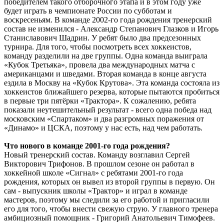
победителем такого отборочного этапа и в этом году уже
будет играть в чемпионате России по субботам и
воскресеньям. В команде 2002-го года рождения тренерский
состав не изменился - Александр Степанович Глазков и Игорь
Станиславович Шадрин. У ребят было два предсезонных
турнира. Для того, чтобы посмотреть всех хоккеистов,
команду разделили на две группы. Одна команда выиграла
«Кубок Третьяка», провела два международных матча с
американцами и шведами. Вторая команда в конце августа
ездила в Москву на «Кубок Крутова». Эта команда состояла из
хоккеистов ближайшего резерва, которые пытаются пробиться
в первые три пятёрки «Трактора». К сожалению, ребята
показали неутешительный результат - всего одна победа над
московским «Спартаком» и два разгромных поражения от
«Динамо» и ЦСКА, поэтому у нас есть, над чем работать.
Что нового в команде 2001-го года рождения?
Новый тренерский состав. Команду возглавил Сергей
Викторович Трифонов. В прошлом сезоне он работал в
хоккейной школе «Сигнал» с ребятами 2001-го года
рождения, которых он вывел из второй группы в первую. Он
сам - выпускник школы «Трактор» и играл в команде
мастеров, поэтому мы следили за его работой и пригласили
его для того, чтобы внести свежую струю. У главного тренера
амбициозный помощник - Григорий Анатольевич Тимофеев.