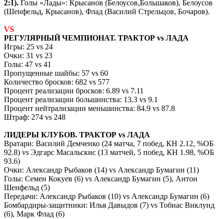
2:1).
Голы «Лады»: Крысанов (Белоусов,Большаков), Белоусов
(Шенфельд, Крысанов), Флад (Василий Стрельцов, Бочаров).
VS
РЕГУЛЯРНЫЙ ЧЕМПИОНАТ. ТРАКТОР
vs
ЛАДА
Игры: 25
vs
24
Очки: 31
vs
23
Голы: 47
vs
41
Пропущенные шайбы: 57
vs
60
Количество бросков: 682
vs
577
Процент реализации бросков: 6.89
vs
7.11
Процент реализации большинства: 13.3
vs
9.1
Процент нейтрализации меньшинства: 84.9
vs
87.8
Штраф: 274
vs
248
ЛИДЕРЫ КЛУБОВ. ТРАКТОР
vs
ЛАДА
Вратари: Василий Демченко (24 матча, 7 побед, КН 2.12, %ОБ
92.8)
vs
Эдгарс Масальскис (13 матчей, 5 побед, КН 1.98, %ОБ
93.6)
Очки: Александр Рыбаков (14)
vs
Александр Бумагин (11)
Голы: Семен Кокуев (6)
vs
Александр Бумагин (5), Антон
Шенфельд (5)
Передачи: Александр Рыбаков (10)
vs
Александр Бумагин (6)
Бомбардиры-защитники: Илья Давыдов (7)
vs
Тобиас Виклунд
(6), Марк Флад (6)