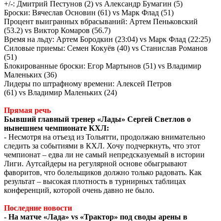
+/-: Дмитрий Пестунов (2)
vs
Александр Бумагин (5)
Броски: Вячеслав Основин (61)
vs
Марк Флад (51)
Процент выигранных вбрасываний: Артем Пеньковский
(53.2)
vs
Виктор Комаров (56.7)
Время на льду: Артем Бородкин (23:04)
vs
Марк Флад (22:25)
Силовые приемы: Семен Кокуёв (40)
vs
Станислав Романов
(51)
Блокированные броски: Егор Мартынов (51)
vs
Владимир
Маленьких (36)
Лидеры по штрафному времени: Алексей Петров
(61)
vs
Владимир Маленьких (24)
Прямая речь
Бывший главный тренер «Лады» Сергей Светлов о
нынешнем чемпионате КХЛ:
- Несмотря на отъезд из Тольятти, продолжаю внимательно
следить за событиями в КХЛ. Хочу подчеркнуть, что этот
чемпионат – едва ли не самый непредсказуемый в истории
Лиги. Аутсайдеры на регулярной основе обыгрывают
фаворитов, что болельщиков должно только радовать. Как
результат – высокая плотность в турнирных таблицах
конференций, которой очень давно не было.
Последние новости
- На матче «Лада»
vs
«Трактор» под своды арены в