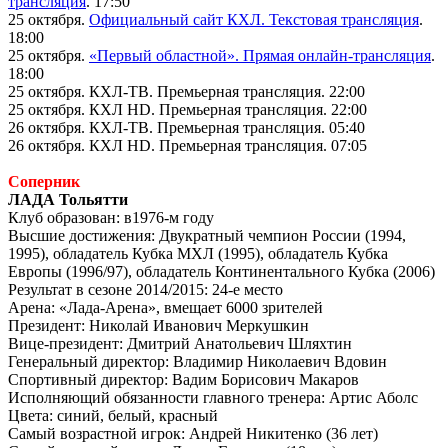
трансляция
. 17:50
25 октября.
Официальный сайт КХЛ. Текстовая трансляция
.
18:00
25 октября.
«Первый областной». Прямая онлайн-трансляция
.
18:00
25 октября. КХЛ-ТВ. Премьерная трансляция. 22:00
25 октября. КХЛ
HD
. Премьерная трансляция. 22:00
26 октября. КХЛ-ТВ. Премьерная трансляция. 05:40
26 октября. КХЛ
HD
. Премьерная трансляция. 07:05
Соперник
ЛАДА Тольятти
Клуб образован: в1976-м году
Высшие достижения: Двукратный чемпион России (1994,
1995), обладатель Кубка МХЛ (1995), обладатель Кубка
Европы (1996/97), обладатель Континентального Кубка (2006)
Результат в сезоне 2014/2015: 24-е место
Арена: «Лада-Арена», вмещает 6000 зрителей
Президент: Николай Иванович Меркушкин
Вице-президент: Дмитрий Анатольевич Шляхтин
Генеральный директор: Владимир Николаевич Вдовин
Спортивный директор: Вадим Борисович Макаров
Исполняющий обязанности главного тренера: Артис Аболс
Цвета: синий, белый, красный
Самый возрастной игрок: Андрей Никитенко (36 лет)