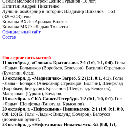
Самый молодой игрок: Денис Гурьянов (18 лет)
Капитан: Андрей Никитенко
Лучший бомбардир в истории: Владимир Шиханов – 563
(320+243) очка
Команда ВХЛ: «Ариада» Волжск
Команда МХЛ: «Ладья» Тольятти
Официальный сайт
Состав
Последние пять матчей
11 октября. д. «Слован» Братислава. 2:1 (1:0, 1:1, 0:0).
Голы
«Лады»: Большаков (Воробьев, Белоусов), Василий Стрельцов
(Бумагин, Флад).
13 октября. д. «Медвешчак» Загреб. 5:2 (1:1, 0:1, 4:1).
Голы
«Лады»: Бочаров (Александр Стрельцов, Волгин), Шенфельд
(Воробьев, Белоусов), Крысанов (Шенфельд, Белоусов),
Мастрюков (Гуркин), Бочаров.
18 октября. г. СКА Санкт-Петербург. 1:2 (0:1, 1:0, 0:1).
Гол
«Лады»: Шенфельд (Виклунд, Крысанов).
20 октября. г. «Нефтехимик» Нижнекамск. 2:1 (1:0, 0:1, 0:0,
0:0, 1:0) Б.
Голы «Лады»: Виклунд (Бочаров), Белоусов
(победный буллит).
23 октября. д. «Нефтехимик» Нижнекамск. 3:2 (0:0, 1:1,