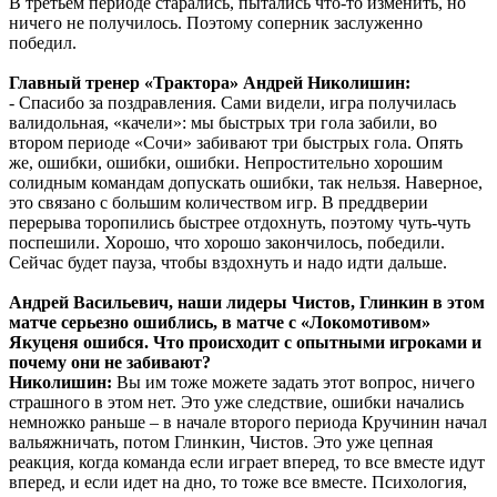
В третьем периоде старались, пытались что-то изменить, но
ничего не получилось. Поэтому соперник заслуженно
победил.
Главный тренер «Трактора» Андрей Николишин:
- Спасибо за поздравления. Сами видели, игра получилась
валидольная, «качели»: мы быстрых три гола забили, во
втором периоде «Сочи» забивают три быстрых гола. Опять
же, ошибки, ошибки, ошибки. Непростительно хорошим
солидным командам допускать ошибки, так нельзя. Наверное,
это связано с большим количеством игр. В преддверии
перерыва торопились быстрее отдохнуть, поэтому чуть-чуть
поспешили. Хорошо, что хорошо закончилось, победили.
Сейчас будет пауза, чтобы вздохнуть и надо идти дальше.
Андрей Васильевич, наши лидеры Чистов, Глинкин в этом
матче серьезно ошиблись, в матче с «Локомотивом»
Якуценя ошибся. Что происходит с опытными игроками и
почему они не забивают?
Николишин:
Вы им тоже можете задать этот вопрос, ничего
страшного в этом нет. Это уже следствие, ошибки начались
немножко раньше – в начале второго периода Кручинин начал
вальяжничать, потом Глинкин, Чистов. Это уже цепная
реакция, когда команда если играет вперед, то все вместе идут
вперед, и если идет на дно, то тоже все вместе. Психология,