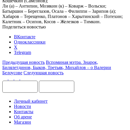
Кошечкин (Самсонов);
Ли (а) – Антипин, Мозякин (к) – Коварж – Вольски;
Батыршин – Береглазов, Осала – Филиппи – Зарипов (а);
Хабаров – Терещенко, Платонов – Харытинский – Потехин;
Калетник – Осипов, Косов – Железков – Тимкин.
Поделиться новостью
ВКонтакте
Одноклассники
X
Telegram
Предыдущая новость
Вспоминая мэтра. Знарок,
Билялетдинов, Быков, Третьяк, Михайлов – о Валерии
Белоусове
Следующая новость
Личный кабинет
Новости
Контакты
Об арене
Магазин