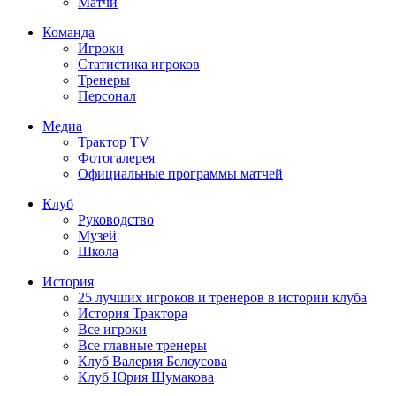
Матчи
Команда
Игроки
Статистика игроков
Тренеры
Персонал
Медиа
Трактор TV
Фотогалерея
Официальные программы матчей
Клуб
Руководство
Музей
Школа
История
25 лучших игроков и тренеров в истории клуба
История Трактора
Все игроки
Все главные тренеры
Клуб Валерия Белоусова
Клуб Юрия Шумакова