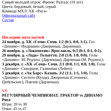
Самый молодой игрок: Френкс Разгалс (19 лет)
Цвета: бордовый, белый, серый
Команда МХЛ: ХК «Рига»
Официальный сайт
Состав
Последние пять матчей
24 ноября. д. ХК «Сочи» Сочи. 1:2 (0:1, 0:0, 1:1).
Гол
«Динамо»: Индрашин (Джериньш, Дарзиньш).
26 ноября. д. «Локомотив» Ярославль. 0:3 (0:1, 0:1, 0:1).
29 ноября. д. «Лада» Тольятти. 2:0 (1:0, 1:0, 0:0).
Голы
«Динамо»: М. Редлихс (Дарзиньш), Дарзиньш (М. Редлихс).
3 декабря. г. «ХК «Сочи» Сочи. 2:1 (0:0, 1:1, 0:0, 1:0).
Голы
«Динамо»: Скворцов, Галвиньш (Лейно).
5 декабря. г. «Ак Барс» Казань. 3:2 (1:1, 1:1, 1:0).
Голы
«Динамо»: Сестито (Кулда), Джериньш (Сотниекс,
Цибульскис), Павлов (Дарзиньш).
VS
РЕГУЛЯРНЫЙ ЧЕМПИОНАТ. ТРАКТОР
vs
ДИНАМО
Рига
Игры: 39
vs
38
Очки: 45
vs
47