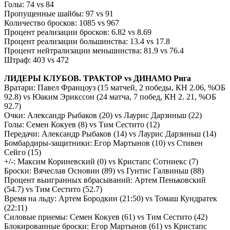
Голы: 74
vs
84
Пропущенные шайбы: 97
vs
91
Количество бросков: 1085
vs
967
Процент реализации бросков: 6.82
vs
8.69
Процент реализации большинства: 13.4
vs
17.8
Процент нейтрализации меньшинства: 81.9
vs
76.4
Штраф: 403
vs
472
ЛИДЕРЫ КЛУБОВ. ТРАКТОР
vs
ДИНАМО Рига
Вратари: Павел Францоуз (15 матчей, 2 победы, КН 2.06, %ОБ
92.8)
vs
Юаким Эрикссон (24 матча, 7 побед, КН 2. 21, %ОБ
92.7)
Очки: Александр Рыбаков (20)
vs
Лаурис Дарзиньш (22)
Голы: Семен Кокуев (8)
vs
Тим Сестито (12)
Передачи: Александр Рыбаков (14)
vs
Лаурис Дарзиньш (14)
Бомбардиры-защитники: Егор Мартынов (10)
vs
Стивен
Сейго (15)
+/-: Максим Кориневский (0)
vs
Кристапс Сотниекс (7)
Броски: Вячеслав Основин (89)
vs
Гунтис Галвиньш (88)
Процент выигранных вбрасываний: Артем Пеньковский
(54.7)
vs
Тим Сестито (52.7)
Время на льду: Артем Бородкин (21:50)
vs
Томаш Кундратек
(22:11)
Силовые приемы: Семен Кокуев (61)
vs
Тим Сестито (42)
Блокированные броски: Егор Мартынов (61)
vs
Кристапс