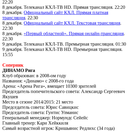
22:20
8 декабря. Телеканал КХЛ-ТВ
HD
. Прямая трансляция. 22:20
8 декабря.
Официальный сайт КХЛ. Прямая платная
трансляция
. 22:30
8 декабря.
Официальный сайт КХЛ. Текстовая трансляция
.
22:30
8 декабря.
«Первый областной». Прямая онлайн-трансляция
.
22:30
9 декабря. Телеканал КХЛ-ТВ. Премьерная трансляция. 01:30
9 декабря. Телеканал КХЛ-ТВ
HD
. Премьерная трансляция.
15:55
Соперник
ДИНАМО Рига
Клуб образован: в 2008-ом году
Названия: «Динамо» с 2008-го года
Арена: «Арена Рига», вмещает 10300 зрителей
Председатель попечительского совета: Александр Сергеевич
Якушев
Место в сезоне 2014/2015: 21 место
Председатель совета: Юрис Савицкис
Председатель совета: Гунтис Улманис
Генеральный менеджер: Нормундс Сейейс
Главный тренер: Кари Хейккиля
Самый возрастной игрок: Кришьянис Редлихс (34 года)