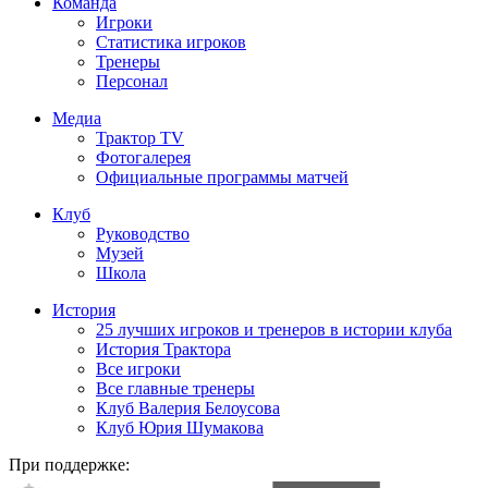
Команда
Игроки
Статистика игроков
Тренеры
Персонал
Медиа
Трактор TV
Фотогалерея
Официальные программы матчей
Клуб
Руководство
Музей
Школа
История
25 лучших игроков и тренеров в истории клуба
История Трактора
Все игроки
Все главные тренеры
Клуб Валерия Белоусова
Клуб Юрия Шумакова
При поддержке: