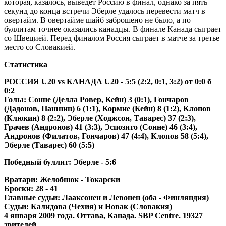
которая, казалось, выведет Россию в финал, однако за пять
секунд до конца встречи Эберле удалось перевести матч в
овертайм. В овертайме шайб заброшено не было, а по
буллитам точнее оказались канадцы. В финале Канада сыграет
со Швецией. Перед финалом Россия сыграет в матче за третье
место со Словакией.
Статистика
РОССИЯ U20 vs КАНАДА U20 - 5:5 (2:2, 0:1, 3:2) от 0:0 б
0:2
Голы: Сонне (Делла Ровер, Кейн) 3 (0:1), Гончаров
(Дадонов, Пашнин) 6 (1:1), Кормие (Кейн) 8 (1:2), Клопов
(Клюкин) 8 (2:2), Эберле (Ходжсон, Таварес) 37 (2:3),
Грачев (Андронов) 41 (3:3), Эспозито (Сонне) 46 (3:4),
Андронов (Филатов, Гончаров) 47 (4:4), Клопов 58 (5:4),
Эберле (Таварес) 60 (5:5)
Победный буллит: Эберле - 5:6
Вратари: Желобнюк - Токарски
Броски: 28 - 41
Главные судьи: Лааксонен и Левонен (оба - Финляндия)
Судьи: Калидова (Чехия) и Новак (Словакия)
4 января 2009 года. Оттава, Канада. SBP Centre. 19327
зрителей