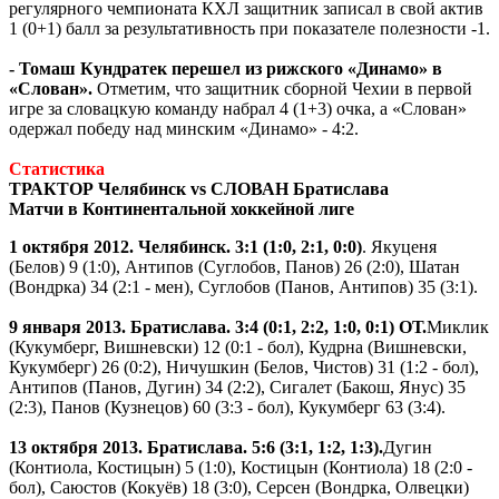
регулярного чемпионата КХЛ защитник записал в свой актив
1 (0+1) балл за результативность при показателе полезности -1.
- Томаш Кундратек перешел из рижского «Динамо» в
«Слован».
Отметим, что защитник сборной Чехии в первой
игре за словацкую команду набрал 4 (1+3) очка, а «Слован»
одержал победу над минским «Динамо» - 4:2.
Статистика
ТРАКТОР Челябинск vs СЛОВАН Братислава
Матчи в Континентальной хоккейной лиге
1 октября 2012. Челябинск. 3:1 (1:0, 2:1, 0:0)
. Якуценя
(Белов) 9 (1:0), Антипов (Суглобов, Панов) 26 (2:0), Шатан
(Вондрка) 34 (2:1 - мен), Суглобов (Панов, Антипов) 35 (3:1).
9 января 2013. Братислава. 3:4 (0:1, 2:2, 1:0, 0:1) ОТ.
Миклик
(Кукумберг, Вишневски) 12 (0:1 - бол), Кудрна (Вишневски,
Кукумберг) 26 (0:2), Ничушкин (Белов, Чистов) 31 (1:2 - бол),
Антипов (Панов, Дугин) 34 (2:2), Сигалет (Бакош, Янус) 35
(2:3), Панов (Кузнецов) 60 (3:3 - бол), Кукумберг 63 (3:4).
13 октября 2013. Братислава. 5:6 (3:1, 1:2, 1:3).
Дугин
(Контиола, Костицын) 5 (1:0), Костицын (Контиола) 18 (2:0 -
бол), Саюстов (Кокуёв) 18 (3:0), Серсен (Вондрка, Олвецки)