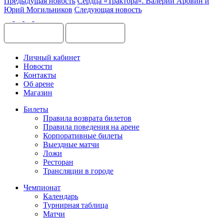
Предыдущая новость
Сердца «Трактора». Валерий Аровин и
Юрий Могильников
Следующая новость
Личный кабинет
Новости
Контакты
Об арене
Магазин
Билеты
Правила возврата билетов
Правила поведения на арене
Корпоративные билеты
Выездные матчи
Ложи
Ресторан
Трансляции в городе
Чемпионат
Календарь
Турнирная таблица
Матчи