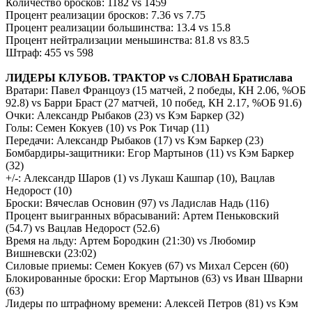
Количество бросков: 1182
vs
1459
Процент реализации бросков: 7.36
vs
7.75
Процент реализации большинства: 13.4
vs
15.8
Процент нейтрализации меньшинства: 81.8
vs
83.5
Штраф: 455
vs
598
ЛИДЕРЫ КЛУБОВ. ТРАКТОР
vs
СЛОВАН Братислава
Вратари: Павел Францоуз (15 матчей, 2 победы, КН 2.06, %ОБ
92.8)
vs
Барри Браст (27 матчей, 10 побед, КН 2.17, %ОБ 91.6)
Очки: Александр Рыбаков (23)
vs
Кэм Баркер (32)
Голы: Семен Кокуев (10)
vs
Рок Тичар (11)
Передачи: Александр Рыбаков (17)
vs
Кэм Баркер (23)
Бомбардиры-защитники: Егор Мартынов (11)
vs
Кэм Баркер
(32)
+/-: Александр Шаров (1)
vs
Лукаш Кашпар (10), Вацлав
Недорост (10)
Броски: Вячеслав Основин (97)
vs
Ладислав Надь (116)
Процент выигранных вбрасываний: Артем Пеньковский
(54.7)
vs
Вацлав Недорост (52.6)
Время на льду: Артем Бородкин (21:30)
vs
Любомир
Вишневски (23:02)
Силовые приемы: Семен Кокуев (67)
vs
Михал Серсен (60)
Блокированные броски: Егор Мартынов (63)
vs
Иван Шварни
(63)
Лидеры по штрафному времени: Алексей Петров (81)
vs
Кэм