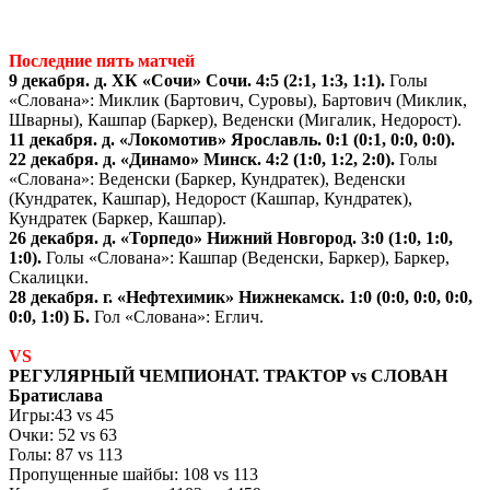
Последние пять матчей
9 декабря. д. ХК «Сочи» Сочи. 4:5 (2:1, 1:3, 1:1).
Голы
«Слована»: Миклик (Бартович, Суровы), Бартович (Миклик,
Шварны), Кашпар (Баркер), Веденски (Мигалик, Недорост).
11 декабря. д. «Локомотив» Ярославль. 0:1 (0:1, 0:0, 0:0).
22 декабря. д. «Динамо» Минск. 4:2 (1:0, 1:2, 2:0).
Голы
«Слована»: Веденски (Баркер, Кундратек), Веденски
(Кундратек, Кашпар), Недорост (Кашпар, Кундратек),
Кундратек (Баркер, Кашпар).
26 декабря. д. «Торпедо» Нижний Новгород. 3:0 (1:0, 1:0,
1:0).
Голы «Слована»: Кашпар (Веденски, Баркер), Баркер,
Скалицки.
28 декабря. г. «Нефтехимик» Нижнекамск. 1:0 (0:0, 0:0, 0:0,
0:0, 1:0) Б.
Гол «Слована»: Еглич.
VS
РЕГУЛЯРНЫЙ ЧЕМПИОНАТ. ТРАКТОР
vs
СЛОВАН
Братислава
Игры:43
vs
45
Очки: 52
vs
63
Голы: 87
vs
113
Пропущенные шайбы: 108
vs
113