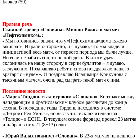
Баркер (59)
Прямая речь
Главный тренер «Слована» Милош Ржига о матче с
«Нефтехимиком»:
- Мы готовились, знали, что у«Нефтехимика»дома тяжело
выиграть. Играли осторожно, и я думаю, что мы владели
инициативой весь матч, от первого периода мы были лучше.
Но если не забить гол, то не победить. В итоге удача
склонилась на нашу сторону в серии буллитов – я думаю,
заслуженно. Поздравляю ребят и снова поздравляю нашего
вратаря с «нулем». И поздравляю Владимира Крикунова с
тысячным матчем, очень рад сыграть такой матч с ним.
Последние новости
- Марек Тврдонь стал игроком «Слована».
Контракт между
нападающим и братиславским клубом рассчитан до конца
сезона. В последние годы Тврдонь находился в системе
«Детройт Ред Уингз», но выступил исключительно за
«Толидо» в
ECHL
. В текущем сезоне форвард провел 23 матча
и набрал в них 21 (8+13) очко.
- Юрай Валах покинул «Слован».
В 23-х матчах нынешнего