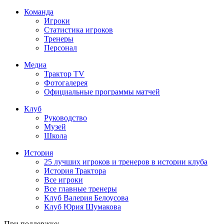
Команда
Игроки
Статистика игроков
Тренеры
Персонал
Медиа
Трактор TV
Фотогалерея
Официальные программы матчей
Клуб
Руководство
Музей
Школа
История
25 лучших игроков и тренеров в истории клуба
История Трактора
Все игроки
Все главные тренеры
Клуб Валерия Белоусова
Клуб Юрия Шумакова
При поддержке: