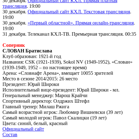
30 декабря.
Официальный сайт КХЛ. Прямая платная
трансляция
. 19:00
30 декабря.
Официальный сайт КХЛ. Текстовая трансляция
.
19:00
30 декабря.
«Первый областной». Прямая онлайн-трансляция
.
19:00
31 декабря. Телеканал КХЛ-ТВ. Премьерная трансляция. 00:35
Соперник
СЛОВАН Братислава
Клуб образован: 1921-й год
Названия: CSK (1921-1939), Sokol NV (1949-1952), «Слован»
(1939-1949, 1952 – по настоящее время)
Арена: «Словнафт Арена», вмещает 10055 зрителей
Место в сезоне 2014/2015: 26 место
Президент: Юрай Широки
Исполнительный вице-президент: Юрай Широки - мл.
Генеральный менеджер: Марош Крайчи
Спортивный директор: Олдржих Штефл
Главный тренер: Милаш Ржига
Самый возрастной игрок: Любомир Вишневски (39 лет)
Самый молодой игрок: Павол Скалицки (19 лет)
Цвета: синий, белый, красный
Официальный сайт
Состав