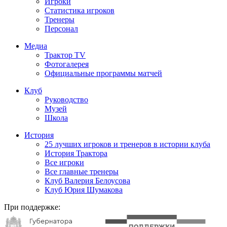
Игроки
Статистика игроков
Тренеры
Персонал
Медиа
Трактор TV
Фотогалерея
Официальные программы матчей
Клуб
Руководство
Музей
Школа
История
25 лучших игроков и тренеров в истории клуба
История Трактора
Все игроки
Все главные тренеры
Клуб Валерия Белоусова
Клуб Юрия Шумакова
При поддержке: