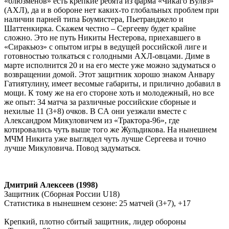
«блюзменов» есть крепкие ребята из фарма «Чикаго Вулвз»
(АХЛ), да и в обороне нет каких-то глобальных проблем при
наличии парней типа Боумистера, Пьетранджело и
Шаттенкирка. Скажем честно – Сергееву будет крайне
сложно. Это не путь Никиты Нестерова, приехавшего в
«Сиракьюз» с опытом игры в ведущей российской лиге и
готовностью толкаться с голодными АХЛ-овцами. Диме в
марте исполнится 20 и на его месте уже можно задуматься о
возвращении домой. Этот защитник хорошо знаком Анвару
Гатиятулину, имеет весомые габариты, и прилично добавил в
мощи. К тому же на его стороне хоть и молодежный, но все
же опыт: 34 матча за различные российские сборные и
нехилые 11 (3+8) очков. В
C
А они уезжали вместе с
Александром Микуловичем из «Трактора-96», где
котировались чуть выше того же Жульдикова. На нынешнем
МЧМ Никита уже выглядел чуть лучше Сергеева и точно
лучше Микуловича. Повод задуматься.
Дмитрий Алексеев (1998)
Защитник (Сборная России
U
18)
Статистика в нынешнем сезоне:
25 матчей (3+7), +17
Крепкий, плотно сбитый защитник, лидер обороны