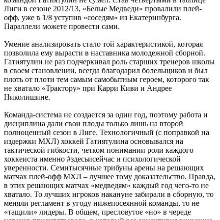
Лиги в сезоне 2012/13, «Белые Медведи» провалили плей-
офф, уже в 1/8 уступив «соседям» из Екатеринбурга.
Параллели можете провести сами.
Умение анализировать стало той характеристикой, которая
позволила ему вырасти в наставника молодежной сборной.
Гатиятулин не раз подчеркивал роль старших тренеров школы
в своем становлении, всегда благодарил болельщиков и был
плоть от плоти тем самым самобытным героем, которого так
не хватало «Трактору» при Карри Киви и Андрее
Николишине.
Команда-система не создается за один год, поэтому работа и
дисциплина дали свои плоды только лишь на второй
полноценный сезон в Лиге. Технологичный (с поправкой на
издержки МХЛ) хоккей Гатиятулина основывался на
тактической гибкости, четком понимании роли каждого
хоккеиста именно #здесьисейчас и психологической
уверенности. Семитысячные трибуны арены на решающих
матчах плей-офф МХЛ – лучшее тому доказательство. Правда,
в этих решающих матчах «медведям» каждый год чего-то не
хватало. То лучших игроков накануне забирали в сборную, то
меняли регламент в угоду нижепосеянной команды, то не
«тащили» лидеры. В общем, пресловутое «но» в череде