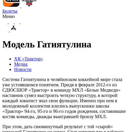
Билеты
Меню
Модель Гатиятулина
ХК «Трактор»
Медиа
Новости
Система Гатиятулина в челябинском хоккейной мире стала
уже устоявшимся понятием. Придя в феврале 2012-го из
СДЮСШОР «Трактор» в команду МХЛ «Белые Медведи»
наставник сумел выстроить четкую структуру, в которой
каждый хоккеист знал свои функции. Именно при нем в
молодежный коллектив влились выпускники школы
«Трактор» 94-го, 95-го и 96-го годов рождения, составившие
костяк команды, дважды выигравшей бронзу МХЛ.
При этом, дать сиюминутный результат с той «сырой»
командой Гатиятулин не сумел. Став четвертыми в таблице