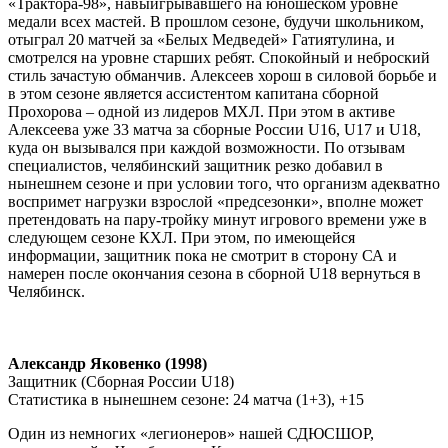
«Трактора-98», навыигрывавшего на юношеском уровне
медали всех мастей. В прошлом сезоне, будучи школьником,
отыграл 20 матчей за «Белых Медведей» Гатиятулина, и
смотрелся на уровне старших ребят. Спокойный и неброский
стиль зачастую обманчив. Алексеев хорош в силовой борьбе и
в этом сезоне является ассистентом капитана сборной
Прохорова – одной из лидеров МХЛ. При этом в активе
Алексеева уже 33 матча за сборные России
U
16,
U
17 и
U
18,
куда он вызывался при каждой возможности. По отзывам
специалистов, челябинский защитник резко добавил в
нынешнем сезоне и при условии того, что организм адекватно
воспримет нагрузки взрослой «предсезонки», вполне может
претендовать на пару-тройку минут игрового времени уже в
следующем сезоне КХЛ. При этом, по имеющейся
информации, защитник пока не смотрит в сторону СА и
намерен после окончания сезона в сборной
U
18 вернуться в
Челябинск.
Александр Яковенко (1998)
Защитник (Сборная России
U
18)
Статистика в нынешнем сезоне:
24 матча (1+3), +15
Один из немногих «легионеров» нашей СДЮСШОР,