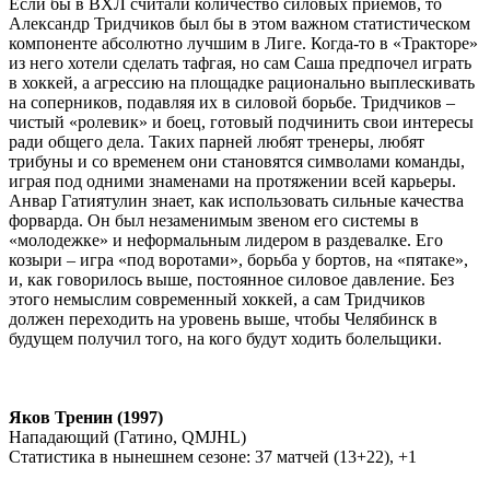
Если бы в ВХЛ считали количество силовых приемов, то
Александр Тридчиков был бы в этом важном статистическом
компоненте абсолютно лучшим в Лиге. Когда-то в «Тракторе»
из него хотели сделать тафгая, но сам Саша предпочел играть
в хоккей, а агрессию на площадке рационально выплескивать
на соперников, подавляя их в силовой борьбе. Тридчиков –
чистый «ролевик» и боец, готовый подчинить свои интересы
ради общего дела. Таких парней любят тренеры, любят
трибуны и со временем они становятся символами команды,
играя под одними знаменами на протяжении всей карьеры.
Анвар Гатиятулин знает, как использовать сильные качества
форварда. Он был незаменимым звеном его системы в
«молодежке» и неформальным лидером в раздевалке. Его
козыри – игра «под воротами», борьба у бортов, на «пятаке»,
и, как говорилось выше, постоянное силовое давление. Без
этого немыслим современный хоккей, а сам Тридчиков
должен переходить на уровень выше, чтобы Челябинск в
будущем получил того, на кого будут ходить болельщики.
Яков Тренин (1997)
Нападающий (Гатино,
QMJHL
)
Статистика в нынешнем сезоне:
37 матчей (13+22), +1