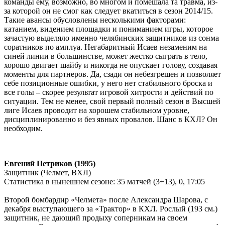
команды ему, возможно, во многом и помешала та травма, из-
за которой он не смог как следует вкатиться в сезон 2014/15.
Такие авансы обусловлены несколькими факторами:
катанием, видением площадки и пониманием игры, которое
зачастую выделяло именно челябинских защитников из сонма
соратников по амплуа. Негабаритный Исаев незаменим на
синей линии в большинстве, может жестко сыграть в тело,
хорошо двигает шайбу и никогда не опускает голову, создавая
моменты для партнеров. Да, сзади он небезгрешен и позволяет
себе позиционные ошибки, у него нет стабильного броска и
все голы – скорее результат игровой хитрости и действий по
ситуации. Тем не менее, свой первый полный сезон в Высшей
лиге Исаев проводит на хорошем стабильном уровне,
дисциплинированно и без явных провалов. Шанс в КХЛ? Он
необходим.
Евгений Петриков (1995)
Защитник (Челмет, ВХЛ)
Статистика в нынешнем сезоне:
35 матчей (3+13), 0, 17:05
Второй бомбардир «Челмета» после Александра Шарова, с
декабря выступающего за «Трактор» в КХЛ. Рослый (193 см.)
защитник, не дающий продыху соперникам на своем