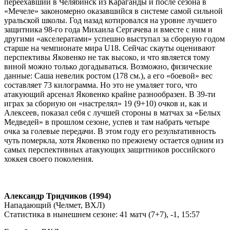
переехавший в Челябинск из Караганды и после сезона в
«Мечеле» закономерно оказавшийся в системе самой сильной
уральской школы. Год назад котировался на уровне лучшего
защитника 98-го года Михаила Сергачева и вместе с ним и
другими «акселератами» успешно выступал за сборную годом
старше на чемпионате мира
U
18. Сейчас скауты оценивают
перспективы Яковенко не так высоко, и что является тому
виной можно только догадываться. Возможно, физические
данные: Саша невелик ростом (178 см.), а его «боевой» вес
составляет 73 килограмма. Но это не умаляет того, что
атакующий арсенал Яковенко крайне разнообразен. В 39-ти
играх за сборную он «настрелял» 19 (9+10) очков и, как и
Алексеев, показал себя с лучшей стороны в матчах за «Белых
Медведей» в прошлом сезоне, успев и там набрать четыре
очка за голевые передачи. В этом году его результативность
чуть померкла, хотя Яковенко по прежнему остается одним из
самых перспективных атакующих защитников российского
хоккея своего поколения.
Александр Тридчиков (1994)
Нападающий (Челмет, ВХЛ)
Статистика в нынешнем сезоне:
41 матч (7+7), -1, 15:57