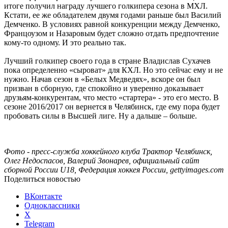
итоге получил награду лучшего голкипера сезона в МХЛ.
Кстати, ее же обладателем двумя годами раньше был Василий
Демченко. В условиях равной конкуренции между Демченко,
Францоузом и Назаровым будет сложно отдать предпочтение
кому-то одному. И это реально так.
Лучший голкипер своего года в стране Владислав Сухачев
пока определенно «сыроват» для КХЛ. Но это сейчас ему и не
нужно. Начав сезон в «Белых Медведях», вскоре он был
призван в сборную, где спокойно и уверенно доказывает
друзьям-конкурентам, что место «стартера» - это его место. В
сезоне 2016/2017 он вернется в Челябинск, где ему пора будет
пробовать силы в Высшей лиге. Ну а дальше – больше.
Фото - пресс-служба хоккейного клуба Трактор Челябинск,
Олег Недоспасов, Валерий Звонарев, официальный сайт
сборной России U18, Федерация хоккея России, gettyimages.com
Поделиться новостью
ВКонтакте
Одноклассники
X
Telegram