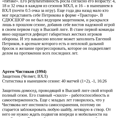
«пятаке». Его результативность росла согласно его возрасту: 4,
18 и 32 очка в каждом из сезонов МХЛ, и 16 – в нынешнем в
ВХЛ (почти 0.5 очка за игру). Еще года два назад мало кто
мог представить себе Петрикова в форме «Трактора». В
СДЮСШОР он не был ведущим защитником, и раскрылся
лишь в прошлом сезоне, добавив себе вистов надежной игрой
в своем первом году в Высшей лиге. В стане первой команды
явно ощущается дефицит габаритных жестких игроков
обороны. И эту вакансию вполне может заполнить Евгений
Петриков, в арсенале которого есть и неплохой дальний
бросок и желание прогрессировать, которое он подкрепляет
делом на протяжении всех последних лет.
Артем Чистяков (1994)
Защитник (Челмет, ВХЛ)
Статистика в нынешнем сезоне:
40 матчей (1+2), -1, 16:26
Защитник-домосед, проводящий в Высшей лиге свой второй
полный сезон. Его главный «скилл» - работоспособность и
самоотверженность. Еще с младых лет говорилось, что у
Чистякова нет инстинкта самосохранения, поэтому он
старается заблокировать любую шайбу, летящую в створ. От
него не нужно ждать подвигов впереди и мобильности на