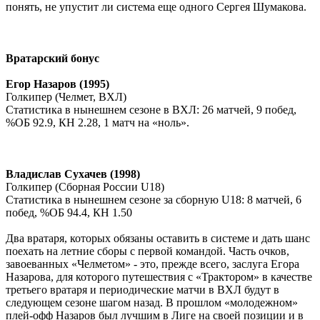
понять, не упустит ли система еще одного Сергея Шумакова.
Вратарский бонус
Егор Назаров (1995)
Голкипер (Челмет, ВХЛ)
Статистика в нынешнем сезоне в ВХЛ: 26 матчей, 9 побед,
%ОБ 92.9, КН 2.28, 1 матч на «ноль».
Владислав Сухачев (1998)
Голкипер (Сборная России
U
18)
Статистика в нынешнем сезоне за сборную
U
18: 8 матчей, 6
побед, %ОБ 94.4, КН 1.50
Два вратаря, которых обязаны оставить в системе и дать шанс
поехать на летние сборы с первой командой. Часть очков,
завоеванных «Челметом» - это, прежде всего, заслуга Егора
Назарова, для которого путешествия с «Трактором» в качестве
третьего вратаря и периодические матчи в ВХЛ будут в
следующем сезоне шагом назад. В прошлом «молодежном»
плей-офф Назаров был лучшим в Лиге на своей позиции и в