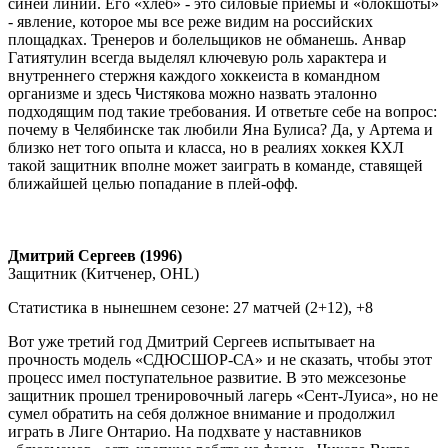
синей линии. Его «хлеб» - это силовые приемы и «блокшоты»
- явление, которое мы все реже видим на российских
площадках. Тренеров и болельщиков не обманешь. Анвар
Гатиятулин всегда выделял ключевую роль характера и
внутреннего стержня каждого хоккеиста в командном
организме и здесь Чистякова можно назвать эталонно
подходящим под такие требования. И ответьте себе на вопрос:
почему в Челябинске так любили Яна Булиса? Да, у Артема и
близко нет того опыта и класса, но в реалиях хоккея КХЛ
такой защитник вполне может заиграть в команде, ставящей
ближайшей целью попадание в плей-офф.
Дмитрий Сергеев (1996)
Защитник (Китченер,
OHL
)
Статистика в нынешнем сезоне: 27 матчей (2+12), +8
Вот уже третий год Дмитрий Сергеев испытывает на
прочность модель «СДЮСШОР-СА» и не сказать, чтобы этот
процесс имел поступательное развитие. В это межсезонье
защитник прошел тренировочный лагерь «Сент-Луиса», но не
сумел обратить на себя должное внимание и продолжил
играть в Лиге Онтарио. На подхвате у наставников