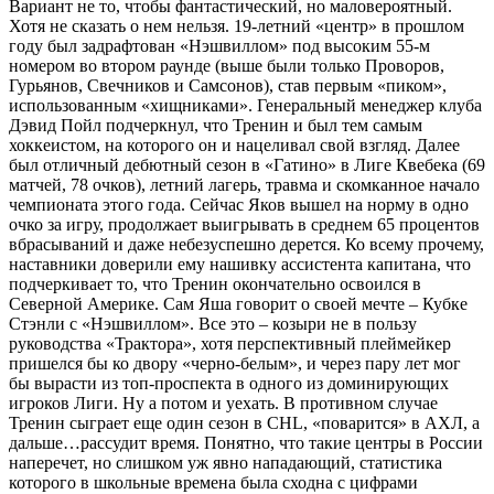
Вариант не то, чтобы фантастический, но маловероятный.
Хотя не сказать о нем нельзя. 19-летний «центр» в прошлом
году был задрафтован «Нэшвиллом» под высоким 55-м
номером во втором раунде (выше были только Проворов,
Гурьянов, Свечников и Самсонов), став первым «пиком»,
использованным «хищниками». Генеральный менеджер клуба
Дэвид Пойл подчеркнул, что Тренин и был тем самым
хоккеистом, на которого он и нацеливал свой взгляд. Далее
был отличный дебютный сезон в «Гатино» в Лиге Квебека (69
матчей, 78 очков), летний лагерь, травма и скомканное начало
чемпионата этого года. Сейчас Яков вышел на норму в одно
очко за игру, продолжает выигрывать в среднем 65 процентов
вбрасываний и даже небезуспешно дерется. Ко всему прочему,
наставники доверили ему нашивку ассистента капитана, что
подчеркивает то, что Тренин окончательно освоился в
Северной Америке. Сам Яша говорит о своей мечте – Кубке
Стэнли с «Нэшвиллом». Все это – козыри не в пользу
руководства «Трактора», хотя перспективный плеймейкер
пришелся бы ко двору «черно-белым», и через пару лет мог
бы вырасти из топ-проспекта в одного из доминирующих
игроков Лиги. Ну а потом и уехать. В противном случае
Тренин сыграет еще один сезон в
CHL
, «поварится» в АХЛ, а
дальше…рассудит время. Понятно, что такие центры в России
наперечет, но слишком уж явно нападающий, статистика
которого в школьные времена была сходна с цифрами