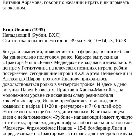
Виталия Абрамова, говорит о желании играть и выигрывать
за океаном.
Егор Иванов (1995)
Нападающий (Рубин, ВХЛ)
Статистика в нынешнем сезоне:
39 матчей, 10+14, -3, 16:28
Без доли сомнений, появление этого форварда в списке было
бы удивительно полугодом ранее. Карьера выпускника
«Трактора-95» в «Белых Медведях» не задалась изначально. В
центре у Гатиятулина на ключевых позициях играли ребята
посерьезнее: сегодняшние игроки КХЛ Артем Пеньковский и
Александр Шаров, поэтому Иванову приходилось
довольствоваться ролью в четвертой тройке. И здесь в дело
вступил Павел Езовских. Приехав в Ханты-Мансийск, на
молодежном уровне снискавшим славу реанимобиля
хоккейных карьер, Иванов преобразился, став лидером
команды и набрав 14+20 в «регулярке» и 7+6 в плей-офф.
Этот сезон стал еще более удивительным. В нехватающем
звезд с неба тюменском «Рубине» нападающий имеет лучшую
статистику, превосходящую цифры любого хоккеиста того же
«Челмета». #прямосейчас Иванов – 15-й бомбардир Лиги и
«предсезонка» с «Трактором» - это шанс для тренеров и клуба