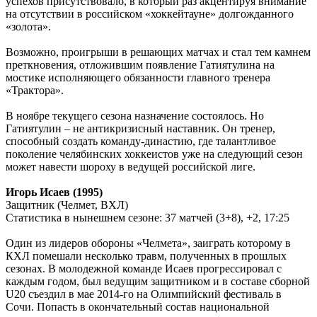
успехов присутствовало, в который раз акцентируя внимание
на отсутствии в российском «хоккейтауне» долгожданного
«золота».
Возможно, проигрыши в решающих матчах и стал тем камнем
преткновения, отложившим появление Гатиятулина на
мостике исполняющего обязанности главного тренера
«Трактора».
В ноябре текущего сезона назначение состоялось. Но
Гатиятулин – не антикризисный наставник. Он тренер,
способный создать команду-династию, где талантливое
поколение челябинских хоккеистов уже на следующий сезон
может навести шороху в ведущей российской лиге.
Игорь Исаев (1995)
Защитник (Челмет, ВХЛ)
Статистика в нынешнем сезоне:
37 матчей (3+8), +2, 17:25
Один из лидеров обороны «Челмета», заиграть которому в
КХЛ помешали несколько травм, полученных в прошлых
сезонах. В молодежной команде Исаев прогрессировал с
каждым годом, был ведущим защитником и в составе сборной
U
20 съездил в мае 2014-го на Олимпийский фестиваль в
Сочи. Попасть в окончательный состав национальной