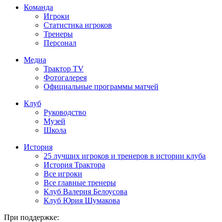
Команда
Игроки
Статистика игроков
Тренеры
Персонал
Медиа
Трактор TV
Фотогалерея
Официальные программы матчей
Клуб
Руководство
Музей
Школа
История
25 лучших игроков и тренеров в истории клуба
История Трактора
Все игроки
Все главные тренеры
Клуб Валерия Белоусова
Клуб Юрия Шумакова
При поддержке: