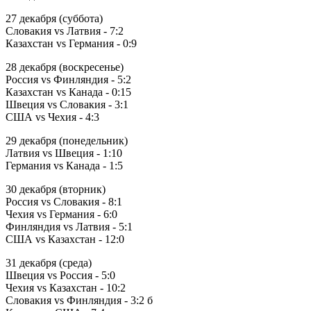
27 декабря (суббота)
Словакия vs Латвия - 7:2
Казахстан vs Германия - 0:9
28 декабря (воскресенье)
Россия vs Финляндия - 5:2
Казахстан vs Канада - 0:15
Швеция vs Словакия - 3:1
США vs Чехия - 4:3
29 декабря (понедельник)
Латвия vs Швеция - 1:10
Германия vs Канада - 1:5
30 декабря (вторник)
Россия vs Словакия - 8:1
Чехия vs Германия - 6:0
Финляндия vs Латвия - 5:1
США vs Казахстан - 12:0
31 декабря (среда)
Швеция vs Россия - 5:0
Чехия vs Казахстан - 10:2
Словакия vs Финляндия - 3:2 б