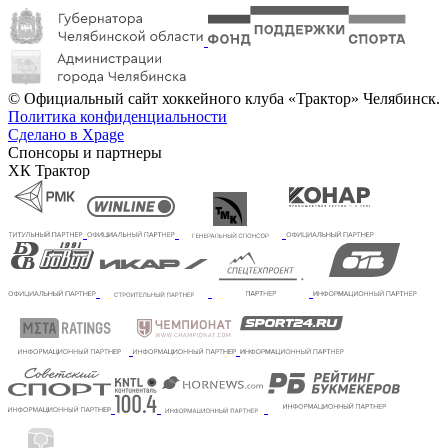
© Официальный сайт хоккейного клуба «Трактор» Челябинск.
Политика конфиденциальности
Сделано в Xpage
Спонсоры и партнеры
ХК Трактор