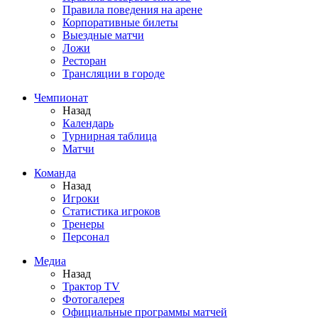
Правила поведения на арене
Корпоративные билеты
Выездные матчи
Ложи
Ресторан
Трансляции в городе
Чемпионат
Назад
Календарь
Турнирная таблица
Матчи
Команда
Назад
Игроки
Статистика игроков
Тренеры
Персонал
Медиа
Назад
Трактор TV
Фотогалерея
Официальные программы матчей