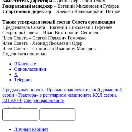
Заместитель директора
– Денис Сергеевич Телих
Генеральный менеджер
– Евгений Михайлович Губарев
Спортивный директор
– Алексей Владимирович Петров
Также утвержден новый состав Совета организации
Председатель Совета – Евгений Николаевич Тефтелев
Секретарь Совета – Иван Викторович Сеничев
Член Совета – Сергей Юрьевич Гомоляко
Член Совета – Леонид Яковлевич Одер
Член Совета – Станислав Иванович Мошаров
Поделиться новостью
ВКонтакте
Одноклассники
X
Telegram
Предыдущая новость
Превью к заключительной домашней
серии «Трактора» в регулярном чемпионате КХЛ сезона
2015/2016
Следующая новость
Личный кабинет