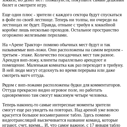
билет и смотрите игру.
Еще один плюс - зрители с каждого сектора будут спускаться
в фойе по своей лестнице. Теперь ни толпы, ни очереди на
лестницах не будет. Правда, отныне с трибун к хоккейной
коробке лишь несколько проходов. Остальное пространство
огорожено железными перилами.
На «Арене Трактор» помимо обычных мест будут и так
называемые вип-ложи. Они расположены на самом верхнем -
третьем - этаже. Количество посадочных мест там разное.
Арендуя вип-ложу, клиенты параллельно арендуют и
помещение. Маленькая комнатка как раз переходит в трибуну.
В ней люди могут отдохнуть во время перерыва или даже
смотреть матч оттуда.
Рядом с вип-ложами расположены будки для комментаторов.
Оттуда прекрасно видно игровое поле, но работать
одновременно там смогут максимум четыре человека.
Теперь наконец-то самые интересные моменты зрители
смогут еще раз увидеть на повторах. Над ареной уже вовсю
красуется большое восьмигранное табло. Здесь помимо
видеотрансляций высвечивается название команд, которые
играют, счет, время... И, что самое важное, с 17 января табло