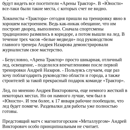
будут видеть все посетители «Арены Трактор». В «Юности»
все-таки были такие места, с которых счет не видно.
Хоккеисты «Трактора» сегодня пришли на тренировку явно в
хорошем настроением. Ведь как-никак обещание, что им
построят дворец, выполнено. Сначала спортсмены
традиционно размялись в коридоре, а потом вышли на лед. В
течение трех часов «белые медведи» под руководством
главного тренера Андрея Назарова демонстрировали
журналистам свое мастерство.
- Безусловно, «Арена Трактор» просто шикарная, отличный
лед, освещение, - поделился впечатлениями после первой
тренировки Андрей Назаров. - Пользуясь случаем, еще раз
хочу поблагодарить руководство области и города, а также
строителей за такой прекрасный подарок команде «Трактор».
Лед, по мнению Андрея Викторовича, еще немного жесткий в
некоторых местах. Но он намного лучше, чем был в
«Юности». И тем более, к 17 января рабочие пообещали, что
лед будет помягче. Раздевалки для работы уже полностью
готовы.
Предстоящий матч с магнитогорским «Металлургом» Андрей
Викторович особо принципиальным не считает.