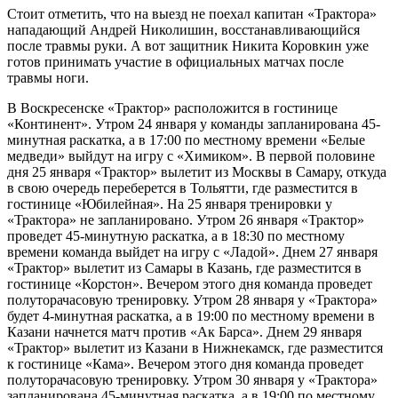
Стоит отметить, что на выезд не поехал капитан «Трактора»
нападающий Андрей Николишин, восстанавливающийся
после травмы руки. А вот защитник Никита Коровкин уже
готов принимать участие в официальных матчах после
травмы ноги.
В Воскресенске «Трактор» расположится в гостинице
«Континент». Утром 24 января у команды запланирована 45-
минутная раскатка, а в 17:00 по местному времени «Белые
медведи» выйдут на игру с «Химиком». В первой половине
дня 25 января «Трактор» вылетит из Москвы в Самару, откуда
в свою очередь переберется в Тольятти, где разместится в
гостинице «Юбилейная». На 25 января тренировки у
«Трактора» не запланировано. Утром 26 января «Трактор»
проведет 45-минутную раскатка, а в 18:30 по местному
времени команда выйдет на игру с «Ладой». Днем 27 января
«Трактор» вылетит из Самары в Казань, где разместится в
гостинице «Корстон». Вечером этого дня команда проведет
полуторачасовую тренировку. Утром 28 января у «Трактора»
будет 4-минутная раскатка, а в 19:00 по местному времени в
Казани начнется матч против «Ак Барса». Днем 29 января
«Трактор» вылетит из Казани в Нижнекамск, где разместится
к гостинице «Кама». Вечером этого дня команда проведет
полуторачасовую тренировку. Утром 30 января у «Трактора»
запланирована 45-минутная раскатка, а в 19:00 по местному