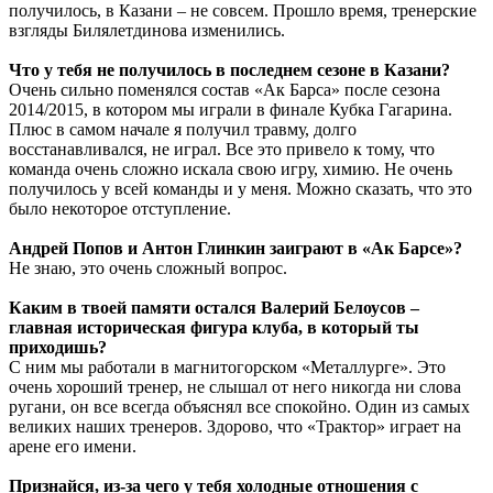
получилось, в Казани – не совсем. Прошло время, тренерские
взгляды Билялетдинова изменились.
Что у тебя не получилось в последнем сезоне в Казани?
Очень сильно поменялся состав «Ак Барса» после сезона
2014/2015, в котором мы играли в финале Кубка Гагарина.
Плюс в самом начале я получил травму, долго
восстанавливался, не играл. Все это привело к тому, что
команда очень сложно искала свою игру, химию. Не очень
получилось у всей команды и у меня. Можно сказать, что это
было некоторое отступление.
Андрей Попов и Антон Глинкин заиграют в «Ак Барсе»?
Не знаю, это очень сложный вопрос.
Каким в твоей памяти остался Валерий Белоусов –
главная историческая фигура клуба, в который ты
приходишь?
С ним мы работали в магнитогорском «Металлурге». Это
очень хороший тренер, не слышал от него никогда ни слова
ругани, он все всегда объяснял все спокойно. Один из самых
великих наших тренеров. Здорово, что «Трактор» играет на
арене его имени.
Признайся, из-за чего у тебя холодные отношения с