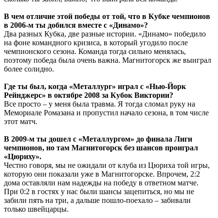
В чем отличие этой победы от той, что в Кубке чемпионов
в 2006-м ты добился вместе с «Динамо»?
Два разных Кубка, две разные истории. «Динамо» победило
на фоне командного кризиса, в который угодило после
чемпионского сезона. Команда тогда сильно менялась,
поэтому победа была очень важна. Магнитогорск же выиграл
более солидно.
Где ты был, когда «Металлург» играл с «Нью-Йорк
Рейнджерс» в октябре 2008 за Кубок Виктории?
Все просто – у меня была травма. Я тогда сломал руку на
Мемориале Ромазана и пропустил начало сезона, в том числе
этот матч.
В 2009-м ты дошел с «Металлургом» до финала Лиги
чемпионов, но там Магнитогорск без шансов проиграл
«Цюриху».
Честно говоря, мы не ожидали от клуба из Цюриха той игры,
которую они показали уже в Магнитогорске. Впрочем, 2:2
дома оставляли нам надежды на победу в ответном матче.
При 0:2 в гостях у нас были шансы зацепиться, но мы не
забили пять на три, а дальше пошло-поехало – забивали
только швейцарцы.