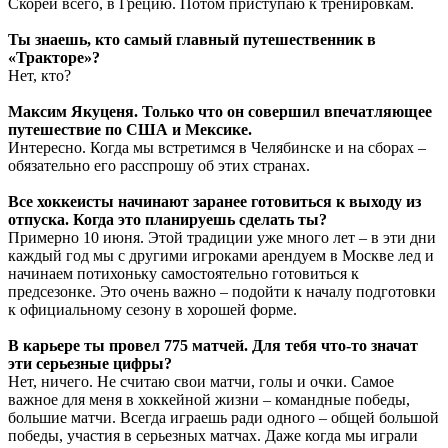
Скорей всего, в Грецию. Потом приступаю к тренировкам.
Ты знаешь, кто самый главный путешественник в
«Тракторе»?
Нет, кто?
Максим Якуценя. Только что он совершил впечатляющее
путешествие по США и Мексике.
Интересно. Когда мы встретимся в Челябинске и на сборах –
обязательно его расспрошу об этих странах.
Все хоккеисты начинают заранее готовиться к выходу из
отпуска. Когда это планируешь сделать ты?
Примерно 10 июня. Этой традиции уже много лет – в эти дни
каждый год мы с другими игроками арендуем в Москве лед и
начинаем потихоньку самостоятельно готовиться к
предсезонке. Это очень важно – подойти к началу подготовки
к официальному сезону в хорошей форме.
В карьере ты провел 775 матчей. Для тебя что-то значат
эти серьезные цифры?
Нет, ничего. Не считаю свои матчи, голы и очки. Самое
важное для меня в хоккейной жизни – командные победы,
большие матчи. Всегда играешь ради одного – общей большой
победы, участия в серьезных матчах. Даже когда мы играли