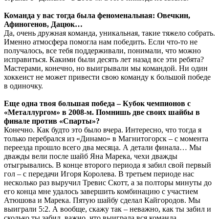
Команда у вас тогда была феноменальная: Овечкин,
Афиногенов, Дацюк…
Да, очень дружная команда, уникальная, такие тяжело собрать.
Именно атмосфера помогла нам победить. Если что-то не
получалось, все тебя поддерживали, понимали, что можно
исправиться. Какими были десять лет назад все эти ребята?
Мастерами, конечно, но выигрывали мы командой. Ни один
хоккеист не может привести свою команду к большой победе
в одиночку.
Еще одна твоя большая победа – Кубок чемпионов с
«Металлургом» в 2008-м. Помнишь две своих шайбы в
финале против «Спарты»?
Конечно. Как будто это было вчера. Интересно, что тогда я
только перебрался из «Динамо» в Магнитогорск – с момента
переезда прошло всего два месяца. А детали финала… Мы
дважды вели после шайб Яна Марека, чехи дважды
отыгрывались. В конце второго периода я забил свой первый
гол – с передачи Игоря Королева. В третьем периоде нас
несколько раз выручил Тревис Скотт, а за полторы минуты до
его конца мне удалось завершить комбинацию с участием
Атюшова и Марека. Пятую шайбу сделал Кайгородов. Мы
выиграли 5:2. А вообще, скажу так – неважно, как ты забил и
сколько ты забил, важно, что выиграла вся команда.