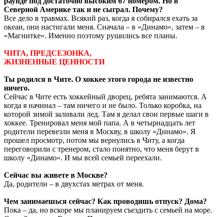
раунде под достаточно высоким 67 номером. Но в
Северной Америке так и не сыграл. Почему?
Все дело в травмах. Всякий раз, когда я собирался ехать за
океан, они настигали меня. Сначала – в «Динамо», затем – в
«Магнитке». Именно поэтому рушились все планы.
ЧИТА, ПРЕДСЕЗОНКА,
ЖИЗНЕННЫЕ ЦЕННОСТИ
Ты родился в Чите. О хоккее этого города не известно
ничего.
Сейчас в Чите есть хоккейный дворец, ребята занимаются. А
когда я начинал – там ничего и не было. Только коробка, на
которой зимой заливали лед. Там я делал свои первые шаги в
хоккее. Тренировал меня мой папа. А в четырнадцать лет
родители перевезли меня в Москву, в школу «Динамо». Я
прошел просмотр, потом мы вернулись в Читу, а когда
переговорили с тренером, стало понятно, что меня берут в
школу «Динамо». И мы всей семьей переехали.
Сейчас вы живете в Москве?
Да, родители – в двухстах метрах от меня.
Чем занимаешься сейчас? Как проводишь отпуск? Дома?
Пока – да, но вскоре мы планируем съездить с семьей на море.