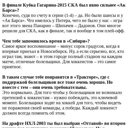
В финале Кубка Гагарина-2015 СКА был явно сильнее «Ак
Барса»?
Конечно, судя по счету в серии (1-4) – да. Но были шансы и у
«Ак Барса». Что имелось у Питера, чего не было у нас – игра
вот этого звена Панарин – Шипачев – Дадонов. Они многое
решили для СКА, как в финале, так и вообще в том плей-офф.
Чем тебе запомнилось время в «Сибири»?
Самое яркое воспоминание – минус сорок градусов, когда я
впервые приехал в Новосибирск. Ну, а если серьезно, все, кто
играл там, знают – в этом городе полный стадион на каждом
матче, отличные болельщики. Для хоккеистов – это самое
приятное.
В таком случае тебе понравится в «Тракторе», где с
поддержкой болельщиков все тоже очень хорошо. Но
вместе с тем – они очень требовательны.
Это нормально. Для того чтобы у болельщиков не возникало
претензий к хоккеистам – нужно побеждать, это ключевой
момент. Болельщики ходят на хоккей для того, чтобы видеть
не поражения своей команды, а победы. Каждый хоккеист
должен всегда помнить об этом.
На драфте НХЛ-2003 ты был выбран «Оттавой» во втором