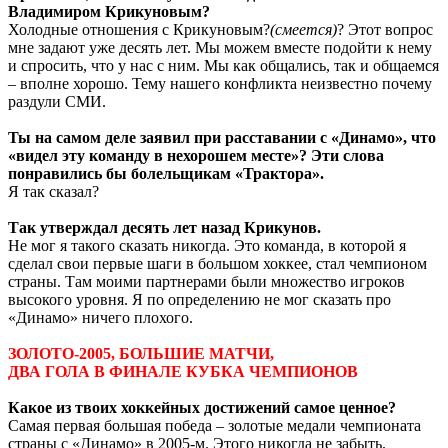
Владимиром Крикуновым?
Холодные отношения с Крикуновым?
(смеется)
? Этот вопрос
мне задают уже десять лет. Мы можем вместе подойти к нему
и спросить, что у нас с ним. Мы как общались, так и общаемся
– вполне хорошо. Тему нашего конфликта неизвестно почему
раздули СМИ.
Ты на самом деле заявил при расставании с «Динамо», что
«видел эту команду в нехорошем месте»? Эти слова
понравились бы болельщикам «Трактора».
Я так сказал?
Так утверждал десять лет назад Крикунов.
Не мог я такого сказать никогда. Это команда, в которой я
сделал свои первые шаги в большом хоккее, стал чемпионом
страны. Там моими партнерами были множество игроков
высокого уровня. Я по определению не мог сказать про
«Динамо» ничего плохого.
ЗОЛОТО-2005, БОЛЬШИЕ МАТЧИ,
ДВА ГОЛА В ФИНАЛЕ КУБКА ЧЕМПИОНОВ
Какое из твоих хоккейных достижений самое ценное?
Самая первая большая победа – золотые медали чемпионата
страны с «Динамо» в 2005-м. Этого никогда не забыть.