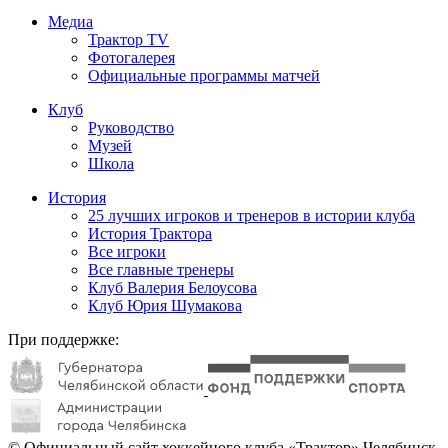
Медиа
Трактор TV
Фотогалерея
Официальные программы матчей
Клуб
Руководство
Музей
Школа
История
25 лучших игроков и тренеров в истории клуба
История Трактора
Все игроки
Все главные тренеры
Клуб Валерия Белоусова
Клуб Юрия Шумакова
При поддержке:
© Официальный сайт хоккейного клуба «Трактор» Челябинск.