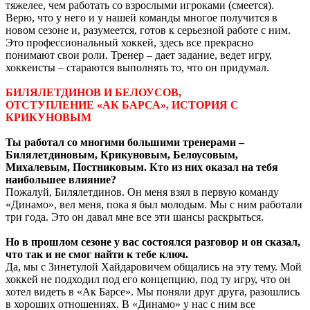
тяжелее, чем работать со взрослыми игроками (смеется).
Верю, что у него и у нашей команды многое получится в
новом сезоне и, разумеется, готов к серьезной работе с ним.
Это профессиональный хоккей, здесь все прекрасно
понимают свои роли. Тренер – дает задание, ведет игру,
хоккеисты – стараются выполнять то, что он придумал.
БИЛЯЛЕТДИНОВ И БЕЛОУСОВ,
ОТСТУПЛЕНИЕ «АК БАРСА», ИСТОРИЯ С
КРИКУНОВЫМ
Ты работал со многими большими тренерами –
Билялетдиновым, Крикуновым, Белоусовым,
Михалевым, Постниковым. Кто из них оказал на тебя
наибольшее влияние?
Пожалуй, Билялетдинов. Он меня взял в первую команду
«Динамо», вел меня, пока я был молодым. Мы с ним работали
три года. Это он давал мне все эти шансы раскрыться.
Но в прошлом сезоне у вас состоялся разговор и он сказал,
что так и не смог найти к тебе ключ.
Да, мы с Зинетулой Хайдаровичем общались на эту тему. Мой
хоккей не подходил под его концепцию, под ту игру, что он
хотел видеть в «Ак Барсе». Мы поняли друг друга, разошлись
в хороших отношениях. В «Динамо» у нас с ним все