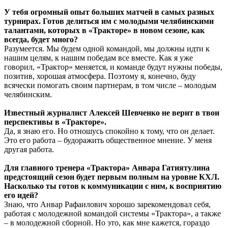
У тебя огромный опыт больших матчей в самых разных
турнирах. Готов делиться им с молодыми челябинскими
талантами, которых в «Тракторе» в новом сезоне, как
всегда, будет много?
Разумеется. Мы будем одной командой, мы должны идти к
нашим целям, к нашим победам все вместе. Как я уже
говорил, «Трактор» меняется, и команде будут нужны победы,
позитив, хорошая атмосфера. Поэтому я, конечно, буду
всячески помогать своим партнерам, в том числе – молодым
челябинским.
Известный журналист Алексей Шевченко не верит в твои
перспективы в «Тракторе».
Да, я знаю его. Но отношусь спокойно к тому, что он делает.
Это его работа – будоражить общественное мнение. У меня
другая работа.
Для главного тренера «Трактора» Анвара Гатиятулина
предстоящий сезон будет первым полным на уровне КХЛ.
Насколько ты готов к коммуникации с ним, к восприятию
его идей?
Знаю, что Анвар Рафаилович хорошо зарекомендовал себя,
работая с молодежной командой системы «Трактора», а также
– в молодежной сборной. Но это, как мне кажется, гораздо