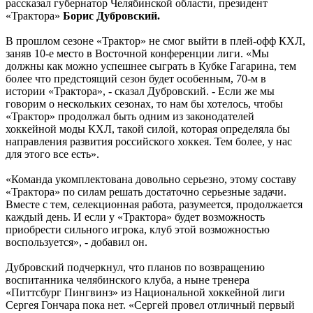
рассказал губернатор Челябинской области, президент
«Трактора»
Борис Дубровский.
В прошлом сезоне «Трактор» не смог выйти в плей-офф КХЛ,
заняв 10-е место в Восточной конференции лиги. «Мы
должны как можно успешнее сыграть в Кубке Гагарина, тем
более что предстоящий сезон будет особенным, 70-м в
истории «Трактора», - сказал Дубровский. - Если же мы
говорим о нескольких сезонах, то нам бы хотелось, чтобы
«Трактор» продолжал быть одним из законодателей
хоккейной моды КХЛ, такой силой, которая определяла бы
направления развития российского хоккея. Тем более, у нас
для этого все есть».
«Команда укомплектована довольно серьезно, этому составу
«Трактора» по силам решать достаточно серьезные задачи.
Вместе с тем, селекционная работа, разумеется, продолжается
каждый день. И если у «Трактора» будет возможность
приобрести сильного игрока, клуб этой возможностью
воспользуется», - добавил он.
Дубровский подчеркнул, что планов по возвращению
воспитанника челябинского клуба, а ныне тренера
«Питтсбург Пингвинз» из Национальной хоккейной лиги
Сергея Гончара пока нет. «Сергей провел отличный первый