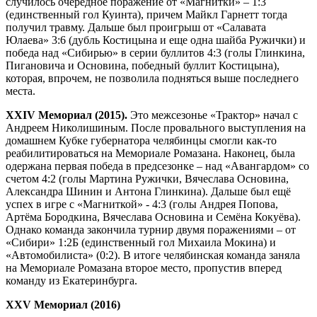
случилось очередное поражение от «Магнитки» – 1:3
(единственный гол Куинта), причем Майкл Гарнетт тогда
получил травму. Дальше был проигрыш от «Салавата
Юлаева» 3:6 (дубль Костицына и еще одна шайба Ружички) и
победа над «Сибирью» в серии буллитов 4:3 (голы Глинкина,
Пигановича и Основина, победный буллит Костицына),
которая, впрочем, не позволила подняться выше последнего
места.
XXIV Мемориал (2015).
Это межсезонье «Трактор» начал с
Андреем Николишиным. После провального выступления на
домашнем Кубке губернатора челябинцы смогли как-то
реабилитироваться на Мемориале Ромазана. Наконец, была
одержана первая победа в предсезонке – над «Авангардом» со
счетом 4:2 (голы Мартина Ружички, Вячеслава Основина,
Александра Шинин и Антона Глинкина). Дальше был ещё
успех в игре с «Магниткой» - 4:3 (голы Андрея Попова,
Артёма Бородкина, Вячеслава Основина и Семёна Кокуёва).
Однако команда закончила турнир двумя поражениями – от
«Сибири» 1:2Б (единственный гол Михаила Мокина) и
«Автомобилиста» (0:2). В итоге челябинская команда заняла
на Мемориале Ромазана второе место, пропустив вперед
команду из Екатеринбурга.
XXV Мемориал (2016)