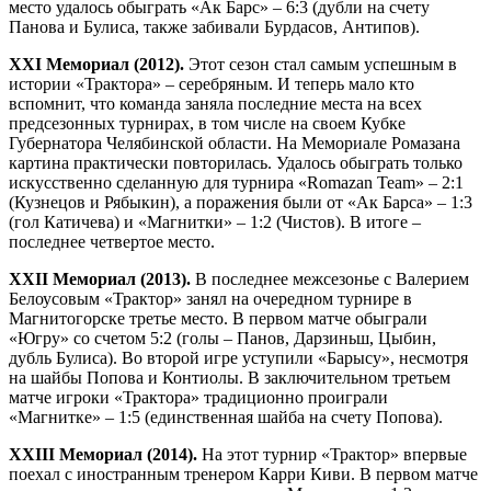
место удалось обыграть «Ак Барс» – 6:3 (дубли на счету
Панова и Булиса, также забивали Бурдасов, Антипов).
XXI Мемориал (2012).
Этот сезон стал самым успешным в
истории «Трактора» – серебряным. И теперь мало кто
вспомнит, что команда заняла последние места на всех
предсезонных турнирах, в том числе на своем Кубке
Губернатора Челябинской области. На Мемориале Ромазана
картина практически повторилась. Удалось обыграть только
искусственно сделанную для турнира «Romazan Team» – 2:1
(Кузнецов и Рябыкин), а поражения были от «Ак Барса» – 1:3
(гол Катичева) и «Магнитки» – 1:2 (Чистов). В итоге –
последнее четвертое место.
XXII Мемориал (2013).
В последнее межсезонье с Валерием
Белоусовым «Трактор» занял на очередном турнире в
Магнитогорске третье место. В первом матче обыграли
«Югру» со счетом 5:2 (голы – Панов, Дарзиньш, Цыбин,
дубль Булиса). Во второй игре уступили «Барысу», несмотря
на шайбы Попова и Контиолы. В заключительном третьем
матче игроки «Трактора» традиционно проиграли
«Магнитке» – 1:5 (единственная шайба на счету Попова).
XXIII Мемориал (2014).
На этот турнир «Трактор» впервые
поехал с иностранным тренером Карри Киви. В первом матче