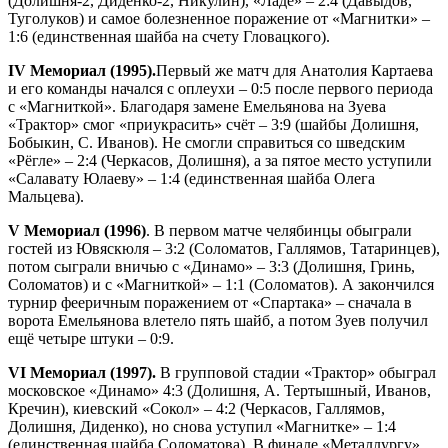
(Долишня-2, Диденко-2, Никулин), «Ладе» – 2:4 (Давыдов,
Туголуков) и самое болезненное поражение от «Магнитки» –
1:6 (единственная шайба на счету Гловацкого).
IV Мемориал (1995).
Первый же матч для Анатолия Картаева
и его команды начался с оплеухи – 0:5 после первого периода
с «Магниткой». Благодаря замене Емельянова на Зуева
«Трактор» смог «приукрасить» счёт – 3:9 (шайбы Долишня,
Бобыкин, С. Иванов). Не смогли справиться со шведским
«Рёгле» – 2:4 (Черкасов, Долишня), а за пятое место уступили
«Салавату Юлаеву» – 1:4 (единственная шайба Олега
Мальцева).
V Мемориал (1996)
. В первом матче челябинцы обыграли
гостей из Ювяскюля – 3:2 (Соломатов, Галлямов, Татаринцев),
потом сыграли вничью с «Динамо» – 3:3 (Долишня, Гринь,
Соломатов) и с «Магниткой» – 1:1 (Соломатов). А закончился
турнир фееричным поражением от «Спартака» – сначала в
ворота Емельянова влетело пять шайб, а потом Зуев получил
ещё четыре штуки – 0:9.
VI Мемориал (1997).
В групповой стадии «Трактор» обыграл
московское «Динамо» 4:3 (Долишня, А. Тертышный, Иванов,
Кречин), киевский «Сокол» – 4:2 (Черкасов, Галлямов,
Долишня, Диденко), но снова уступил «Магнитке» – 1:4
(единственная шайба Соломатова). В финале «Металлургу»