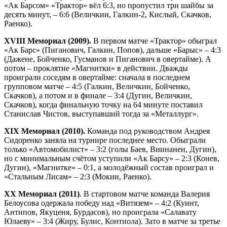
«Ак Барсом» «Трактор» вёл 6:3, но пропустил три шайбы за
десять минут, – 6:6 (Величкин, Галкин-2, Кислый, Скачков,
Раенко).
XVIII Мемориал (2009).
В первом матче «Трактор» обыграл
«Ак Барс» (Пиганович, Галкин, Попов), дальше «Барыс» – 4:3
(Дажене, Бойченко, Гусманов и Пиганович в овертайме). А
потом – проклятие «Магнитки» в действии. Дважды
проиграли соседям в овертайме: сначала в последнем
групповом матче – 4:5 (Галкин, Величкин, Бойченко,
Скачков), а потом и в финале – 3:4 (Дугин, Величкин,
Скачков), когда финальную точку на 64 минуте поставил
Станислав Чистов, выступавший тогда за «Металлург».
XIX Мемориал (2010).
Команда под руководством Андрея
Сидоренко заняла на турнире последнее место. Обыграли
только «Автомобилист» – 3:2 (голы Баев, Виинанен, Дугин),
но с минимальным счётом уступили «Ак Барсу» – 2:3 (Конев,
Дугин), «Магнитке» – 0:1, а молодёжный состав проиграл и
«Стальным Лисам» – 2:3 (Мокин, Раенко).
XX Мемориал (2011)
. В стартовом матче команда Валерия
Белоусова одержала победу над «Витязем» – 4:2 (Куинт,
Антипов, Якуценя, Бурдасов), но проиграла «Салавату
Юлаеву» – 3:4 (Жиру, Булис, Контиола). Зато в матче за третье