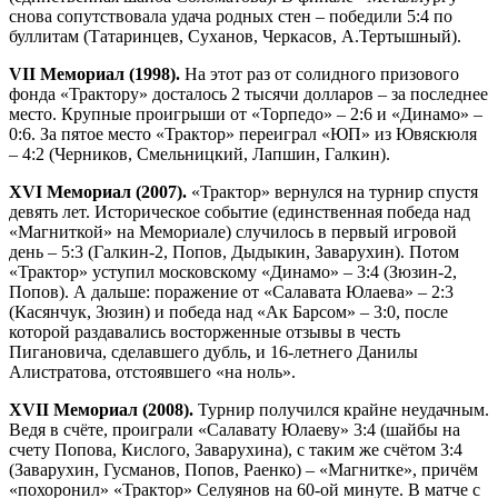
снова сопутствовала удача родных стен – победили 5:4 по
буллитам (Татаринцев, Суханов, Черкасов, А.Тертышный).
VII Мемориал (1998).
На этот раз от солидного призового
фонда «Трактору» досталось 2 тысячи долларов – за последнее
место. Крупные проигрыши от «Торпедо» – 2:6 и «Динамо» –
0:6. За пятое место «Трактор» переиграл «ЮП» из Ювяскюля
– 4:2 (Черников, Смельницкий, Лапшин, Галкин).
XVI Мемориал (2007).
«Трактор» вернулся на турнир спустя
девять лет. Историческое событие (единственная победа над
«Магниткой» на Мемориале) случилось в первый игровой
день – 5:3 (Галкин-2, Попов, Дыдыкин, Заварухин). Потом
«Трактор» уступил московскому «Динамо» – 3:4 (Зюзин-2,
Попов). А дальше: поражение от «Салавата Юлаева» – 2:3
(Касянчук, Зюзин) и победа над «Ак Барсом» – 3:0, после
которой раздавались восторженные отзывы в честь
Пигановича, сделавшего дубль, и 16-летнего Данилы
Алистратова, отстоявшего «на ноль».
XVII Мемориал (2008).
Турнир получился крайне неудачным.
Ведя в счёте, проиграли «Салавату Юлаеву» 3:4 (шайбы на
счету Попова, Кислого, Заварухина), с таким же счётом 3:4
(Заварухин, Гусманов, Попов, Раенко) – «Магнитке», причём
«похоронил» «Трактор» Селуянов на 60-ой минуте. В матче с