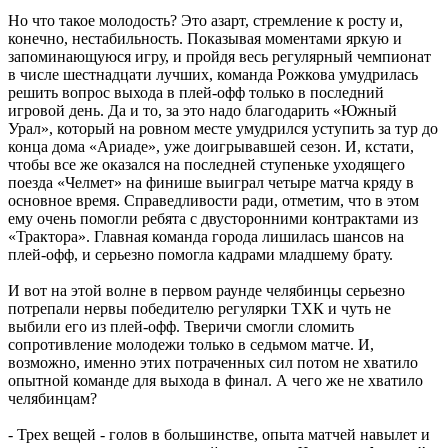
Но что такое молодость? Это азарт, стремление к росту и,
конечно, нестабильность. Показывая моментами яркую и
запоминающуюся игру, и пройдя весь регулярный чемпионат
в числе шестнадцати лучших, команда Рожкова умудрилась
решить вопрос выхода в плей-офф только в последний
игровой день. Да и то, за это надо благодарить «Южный
Урал», который на ровном месте умудрился уступить за тур до
конца дома «Ариаде», уже доигрывавшей сезон. И, кстати,
чтобы все же оказался на последней ступеньке уходящего
поезда «Челмет» на финише выиграл четыре матча кряду в
основное время. Справедливости ради, отметим, что в этом
ему очень помогли ребята с двусторонними контрактами из
«Трактора». Главная команда города лишилась шансов на
плей-офф, и серьезно помогла кадрами младшему брату.
И вот на этой волне в первом раунде челябинцы серьезно
потрепали нервы победителю регулярки ТХК и чуть не
выбили его из плей-офф. Тверичи смогли сломить
сопротивление молодежи только в седьмом матче. И,
возможно, именно этих потраченных сил потом не хватило
опытной команде для выхода в финал. А чего же не хватило
челябинцам?
- Трех вещей - голов в большинстве, опыта матчей навылет и