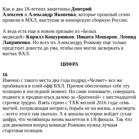
Как и два 18-летних защитника
Дмитрий
Алексеев
и
Александр Яковенко
, которые прошлый сезон
провели в МХЛ, выступая за юниорскую сборную России.
А ведь есть еще в новом призыве из «Белых
медведей»
Кирилл Кошурников
,
Никита Мошаров
,
Леонид
Лавриненко
. Но всех их Александру Рожкову еще только
предстоит довести до ума, чтобы они могли засверкать в
матчах ВХЛ.
ЦИФРА
16
Именно с такого места два года подряд «Челмет» все же
пробивался в плей-офф ВХЛ. Причем обеспечивал себе эту
позицию в последний момент. Но сами понимаете, совершать
подвиги и продвигаться далеко за «Братиной» с шестнадцатой
строчки трудно. Взять серию с ТХК весной 2016 года: семь
матчей, потрясающая интрига, борьба не на жизнь, а насмерть
– всего этого там хватало. А в анналы истории войдет сухая
цифра, что челябинцы вновь вылетели в 1/8 финала. Так что
для движения вперед команде Рожкова нужна лучшая
стартовая позиция.