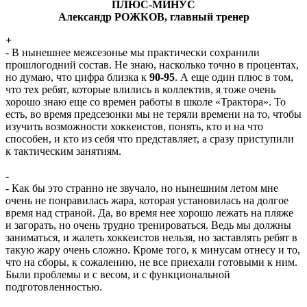
ПЛЮС-МИНУС
Александр РОЖКОВ, главный тренер
+
- В нынешнее межсезонье мы практически сохранили
прошлогодний состав. Не знаю, насколько точно в процентах,
но думаю, что цифра близка к
90-95
. А еще один плюс в том,
что тех ребят, которые влились в коллектив, я тоже очень
хорошо знаю еще со времен работы в школе «Трактора». То
есть, во время предсезонки мы не теряли времени на то, чтобы
изучить возможности хоккеистов, понять, кто и на что
способен, и кто из себя что представляет, а сразу приступили
к тактическим занятиям.
-
- Как бы это странно не звучало, но нынешним летом мне
очень не понравилась жара, которая установилась на долгое
время над страной. Да, во время нее хорошо лежать на пляже
и загорать, но очень трудно тренироваться. Ведь мы должны
заниматься, и жалеть хоккеистов нельзя, но заставлять ребят в
такую жару очень сложно. Кроме того, к минусам отнесу и то,
что на сборы, к сожалению, не все приехали готовыми к ним.
Были проблемы и с весом, и с функциональной
подготовленностью.