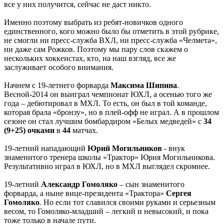
все у них получится, сейчас не даст никто.
Именно поэтому выбрать из ребят-новичков одного
единственного, кого можно было бы отметить в этой рубрике,
не смогли ни пресс-служба ВХЛ, ни пресс-служба «Челмета»,
ни даже сам Рожков. Поэтому мы пару слов скажем о
нескольких хоккеистах, кто, на наш взгляд, все же
заслуживает особого внимания.
Начнем с 19-летнего форварда
Максима Шипина
.
Весной-2014 он выиграл чемпионат ЮХЛ, а осенью того же
года – дебютировал в МХЛ. То есть, он был в той команде,
которая брала «бронзу», но в плей-офф не играл. А в прошлом
сезоне он стал лучшим бомбардиром «Белых медведей» с
34
(9+25) очками
в
44
матчах.
19-летний нападающий
Юрий Могильников
- внук
знаменитого тренера школы «Трактор» Юрия Могильникова.
Результативно играл в ЮХЛ, но в МХЛ выглядел скромнее.
19-летний
Александр Гомоляко
– сын знаменитого
форварда, а ныне вице-президента «Трактора»
Сергея
Гомоляко
. Но если тот славился своими руками и серьезным
весом, то Гомоляко-младший – легкий и невысокий, и пока
тоже только в начале пути.