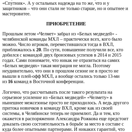
«Спутник». А у остальных надежда на то же, что и у
защитников – что они стали не только старше, но и опытнее и
мастеровитее.
ПРИОБРЕТЕНИЕ
Прошлым летом «Челмет» забрал из «Белых медведей» -
челябинской команды МХЛ – практически всех, кого было
можно. Число игроков, переместившихся тогда в ВХЛ,
приближалось к
20
. По сути, повышение получили все, кто
добился с командой двух бронзовых успехов в 2014 и 2015
годах. Сами понимаете, что никак не отразиться на самих
«Белых медведях» такая миграция не могла. Поэтому
неудивительно, что они в прошлом сезоне не в просто не
вышли в плей-офф МХЛ, а вообще остались только 13-ми
из
16
команд в Восточной конференции.
Логично, что рассчитывать после такого результата на
серьезное усиление из «Белых медведей» «Челмету» в
нынешнее межсезонье просто не приходилось. А ведь другого
притока новичков в команду ВХЛ, кроме как из своей
системы, в Челябинске теперь не приемлют. Да и тем, кто
окажется в распоряжении Александра Рожкова еще предстоит
доказать свою состоятельность в борьбе за место в составе с
куда более опытными партнерами. И никаких гарантий, что