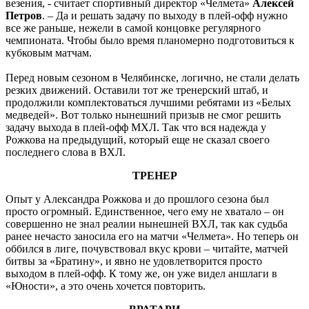
везения, - считает спортивный директор «Челмета»
Алексей
Петров
. – Да и решать задачу по выходу в плей-офф нужно
все же раньше, нежели в самой концовке регулярного
чемпионата. Чтобы было время планомерно подготовиться к
кубковым матчам.
Перед новым сезоном в Челябинске, логично, не стали делать
резких движений. Оставили тот же тренерский штаб, и
продолжили комплектоваться лучшими ребятами из «Белых
медведей». Вот только нынешний призыв не смог решить
задачу выхода в плей-офф МХЛ. Так что вся надежда у
Рожкова на предыдущий, который еще не сказал своего
последнего слова в ВХЛ.
ТРЕНЕР
Опыт у Александра Рожкова и до прошлого сезона был
просто огромный. Единственное, чего ему не хватало – он
совершенно не знал реалии нынешней ВХЛ, так как судьба
ранее нечасто заносила его на матчи «Челмета». Но теперь он
оббился в лиге, почувствовал вкус крови – читайте, матчей
битвы за «Братину», и явно не удовлетворится просто
выходом в плей-офф. К тому же, он уже видел аншлаги в
«Юности», а это очень хочется повторить.