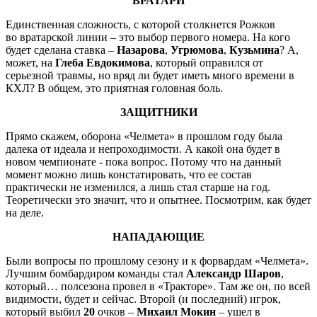
ВРАТАРИ
Единственная сложность, с которой столкнется Рожков
во
вратарской линии – это выбор первого номера. На кого
будет сделана ставка –
Назарова
,
Угрюмова
,
Кузьмина
? А,
может, на
Глеба Евдокимова
, который оправился от
серьезной травмы, но вряд ли будет иметь много времени в
КХЛ? В общем, это приятная головная боль.
ЗАЩИТНИКИ
Прямо скажем, оборона «Челмета» в прошлом году была
далека от идеала и непроходимости. А какой она будет в
новом чемпионате - пока вопрос. Потому что на данный
момент можно лишь констатировать, что ее состав
практически не изменился, а лишь стал старше на год.
Теоретически это значит, что и опытнее. Посмотрим, как будет
на деле.
НАПАДАЮЩИЕ
Были вопросы по прошлому сезону и к форвардам «Челмета».
Лучшим бомбардиром команды стал
Александр Шаров
,
который… полсезона провел в «Тракторе». Там же он, по всей
видимости, будет и сейчас. Второй (и последний) игрок,
который выбил
20
очков –
Михаил Мокин
– ушел в