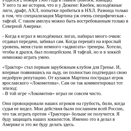
У него та же история, что и у Дежене: Квебек, молодёжные
лиги, драфт, АХЛ, попытки пробиться в НХЛ. Разница только
в том, что специализация Мартина уж очень специфическая -
тафгай. С таким амплуа можно быть востребованным только в
Северной Америке.
- Когда я играл в молодёжных лигах, набирал много очков:
отдавал передачи, забивал сам. Когда перешёл на взрослый
уровень, меня стали немного «задвигать» тренеры. Хотели,
чтобы я дрался, был полицейским. Я тафгай, но и в хоккей
немножко играть умею.
«Трактор» стал первым зарубежным клубом для Гренье. И,
впервые появившись на льду, он полностью подтвердил свою
недобрую репутацию. От кулаков Мартина пострадал игрок
ярославского «Локомотива». Сам он так комментировал тот
эпизод:
- В той игре «Локомотив» играл не совсем чисто.
Они провоцировали наших игроков на грубость, били, когда
судья не видел. Мои действия были посланием всей России,
что так играть против «Трактора» больше не получится. Я
буду защищать наших хоккеистов. Именно это я делал в
Америке и это же буду делать здесь.