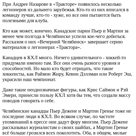
При Андрее Назарове в «Тракторе» появилось несколько
легионеров из дальнего зарубежья. Кто-то из них вписался в
команду лучше, кто-то - хуже, но все они пытаются быть
полезными для клуба.
Кто как может, конечно. Канадские парни Пьер и Мартин за
менее чем полгода в Челябинске успели кое-чего добиться.
Рассказом о них «Вечерний Челябинск» завершает серию
материалов о легионерах «Трактора».
Канадцев в КХЛ много. Ничего удивительного - хоккей-то
придумали именно там. Все они очень разного уровня и
способностей. Но мало кто будет отрицать, что такие
хоккеисты, как Раймон Жиру, Кевин Дэллман или Роберт Эш,
украсили наш чемпионат.
Даже такие неоднозначные фигуры, как Крис Саймон и Рэй
Эмери, принесли пользу КХЛ хотя бы тем, что создали массу
поводов говорить о себе.
Челябинские канадцы Пьер Дежене и Мартин Гренье тоже не
последние люди в КХЛ. Во всяком случае, по частоте
упоминаний в прессе они дадут фору многим. Пьер Дежене
рассказывал журналистам о своих шайбах, а Мартин Гренье
всё больше грозился всех поколотить. Оба, в общем, милые