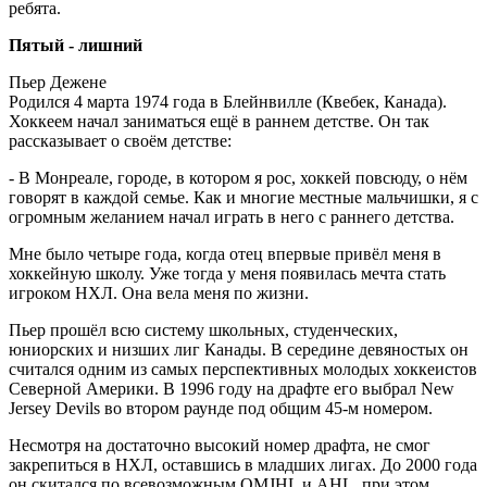
ребята.
Пятый - лишний
Пьер Дежене
Родился 4 марта 1974 года в Блейнвилле (Квебек, Канада).
Хоккеем начал заниматься ещё в раннем детстве. Он так
рассказывает о своём детстве:
- В Монреале, городе, в котором я рос, хоккей повсюду, о нём
говорят в каждой семье. Как и многие местные мальчишки, я с
огромным желанием начал играть в него с раннего детства.
Мне было четыре года, когда отец впервые привёл меня в
хоккейную школу. Уже тогда у меня появилась мечта стать
игроком НХЛ. Она вела меня по жизни.
Пьер прошёл всю систему школьных, студенческих,
юниорских и низших лиг Канады. В середине девяностых он
считался одним из самых перспективных молодых хоккеистов
Северной Америки. В 1996 году на драфте его выбрал New
Jersey Devils во втором раунде под общим 45-м номером.
Несмотря на достаточно высокий номер драфта, не смог
закрепиться в НХЛ, оставшись в младших лигах. До 2000 года
он скитался по всевозможным QMJHL и AHL, при этом