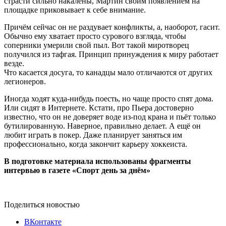
страсти сильно накалены, Мартин своим появлением на
площадке приковывает к себе внимание.
Причём сейчас он не раздувает конфликты, а, наоборот, гасит.
Обычно ему хватает просто сурового взгляда, чтобы
соперники умерили свой пыл. Вот такой миротворец
получился из тафгая. Принцип принуждения к миру работает
везде.
Что касается досуга, то канадцы мало отличаются от других
легионеров.
Иногда ходят куда-нибудь поесть, но чаще просто спят дома.
Или сидят в Интернете. Кстати, про Пьера достоверно
известно, что он не доверяет воде из-под крана и пьёт только
бутилированную. Наверное, правильно делает. А ещё он
любит играть в покер. Даже планирует заняться им
профессионально, когда закончит карьеру хоккеиста.
В подготовке материала использованы фрагменты
интервью в газете «Спорт день за днём»
Поделиться новостью
ВКонтакте