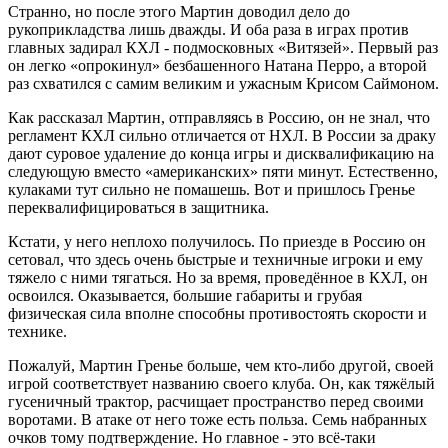
Странно, но после этого Мартин доводил дело до
рукоприкладства лишь дважды. И оба раза в играх против
главных задирал КХЛ - подмосковных «Витязей». Первый раз
он легко «опрокинул» безбашенного Натана Перро, а второй
раз схватился с самим великим и ужасным Крисом Саймоном.
Как рассказал Мартин, отправляясь в Россию, он не знал, что
регламент КХЛ сильно отличается от НХЛ. В России за драку
дают суровое удаление до конца игры и дисквалификацию на
следующую вместо «американских» пяти минут. Естественно,
кулаками тут сильно не помашешь. Вот и пришлось Гренье
переквалифицироваться в защитника.
Кстати, у него неплохо получилось. По приезде в Россию он
сетовал, что здесь очень быстрые и техничные игроки и ему
тяжело с ними тягаться. Но за время, проведённое в КХЛ, он
освоился. Оказывается, большие габариты и грубая
физическая сила вполне способны противостоять скорости и
технике.
Пожалуй, Мартин Гренье больше, чем кто-либо другой, своей
игрой соответствует названию своего клуба. Он, как тяжёлый
гусеничный трактор, расчищает пространство перед своими
воротами. В атаке от него тоже есть польза. Семь набранных
очков тому подтверждение. Но главное - это всё-таки