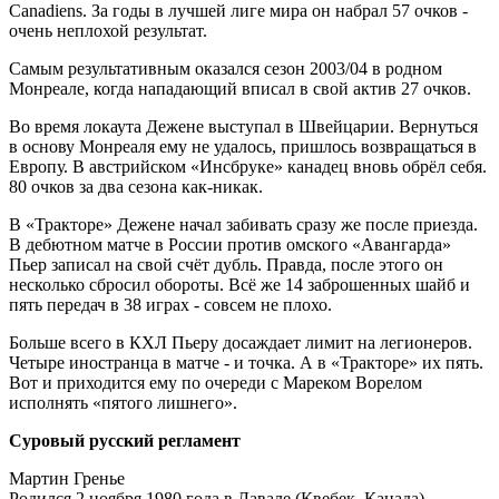
Canadiens. За годы в лучшей лиге мира он набрал 57 очков -
очень неплохой результат.
Самым результативным оказался сезон 2003/04 в родном
Монреале, когда нападающий вписал в свой актив 27 очков.
Во время локаута Дежене выступал в Швейцарии. Вернуться
в основу Монреаля ему не удалось, пришлось возвращаться в
Европу. В австрийском «Инсбруке» канадец вновь обрёл себя.
80 очков за два сезона как-никак.
В «Тракторе» Дежене начал забивать сразу же после приезда.
В дебютном матче в России против омского «Авангарда»
Пьер записал на свой счёт дубль. Правда, после этого он
несколько сбросил обороты. Всё же 14 заброшенных шайб и
пять передач в 38 играх - совсем не плохо.
Больше всего в КХЛ Пьеру досаждает лимит на легионеров.
Четыре иностранца в матче - и точка. А в «Тракторе» их пять.
Вот и приходится ему по очереди с Мареком Ворелом
исполнять «пятого лишнего».
Суровый русский регламент
Мартин Гренье
Родился 2 ноября 1980 года в Лавале (Квебек, Канада).