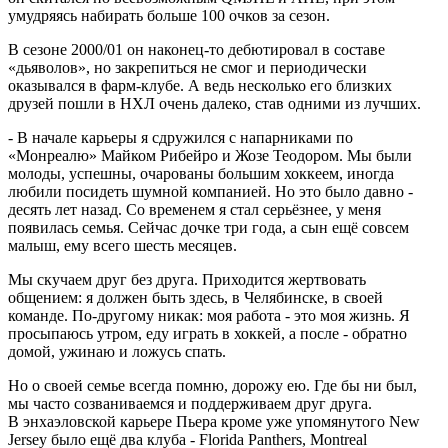
умудряясь набирать больше 100 очков за сезон.
В сезоне 2000/01 он наконец-то дебютировал в составе
«дьяволов», но закрепиться не смог и периодически
оказывался в фарм-клубе. А ведь несколько его близких
друзей пошли в НХЛ очень далеко, став одними из лучших.
- В начале карьеры я сдружился с напарниками по
«Монреалю» Майком Рибейро и Жозе Теодором. Мы были
молоды, успешны, очарованы большим хоккеем, иногда
любили посидеть шумной компанией. Но это было давно -
десять лет назад. Со временем я стал серьёзнее, у меня
появилась семья. Сейчас дочке три года, а сын ещё совсем
малыш, ему всего шесть месяцев.
Мы скучаем друг без друга. Приходится жертвовать
общением: я должен быть здесь, в Челябинске, в своей
команде. По-другому никак: моя работа - это моя жизнь. Я
просыпаюсь утром, еду играть в хоккей, а после - обратно
домой, ужинаю и ложусь спать.
Но о своей семье всегда помню, дорожу ею. Где бы ни был,
мы часто созваниваемся и поддерживаем друг друга.
В энхаэловской карьере Пьера кроме уже упомянутого New
Jersey было ещё два клуба - Florida Panthers, Montreal