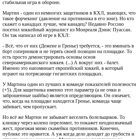
стабильная игра в обороне.
Мартин - один из немногих защитников в КХЛ, знающих, что
такое форчекинг (давление на противника в его зоне). Но кто
скажет о канадцах лучше, чем канадец? Недавно Россию
посетил хоккейный журналист из Монреаля Дэнис Пуассан.
Он так написал об игре в КХЛ:
- Всё, что от них (Дежене и Гренье) требуется, - это вминать в
борт соперников и не терять своей позиции на площадке. То
есть просто демонстрировать основы основ
североамериканского хоккея. (...) А вокруг них - балет.
Именно это напоминает европейский хоккей, в который
играют на потрясающе гигантских площадках.
У Мартина один из лучших в команде показателей полезности
(+5). Для защитника именно этот параметр (а не очки и
заброшенные шайбы) является определяющим. Он означает,
что, когда на площадке находится Гренье, команда чаще
забивает, чем пропускает.
Но всё же Мартин не забывает веселить болельщиков. То
клюшку через колено переломит, то покажет неоднозначный
жест, проезжая мимо скамейки противников. Конечно,
публике это нравится. А уж когда дело доходит до грубости и