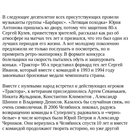
В следующее десятилетие всех присутствующих провели
музыканты группы «Барбарис». «Летящая походка» Юрия
Антонова пришлась ко двору, потому что защитник 80-х
Сергей Кулев, приветствуя зрителей, рассказал как раз об
атмосфере на матчах тех лет и признался, что это был один из
лучших периодов его жизни. А вот молодому поколению
предложили не только послушать и посмотреть, но и
примерить ретро-экипировку. В формате конкурса
болельщики на скорость пытались обуть и зашнуровать
коньки. «Трактор» 90-х представил форвард тех лет Сергей
Иванов, который вместе с командой в 1993 и 1994 году
завоевывал бронзовые медали чемпионата страны.
Вместе с нулевыми народ встретил и действующих игроков
«Трактора», к ветеранам присоединились Артем Севанькаев,
Никита Жульдиков, Константин Климонтов , Александр
Шинин и Владимир Денисов. Казалось бы случайная связь, но
очень символичная. В 2006 Челябинск ликовал, радуясь
возвращению команды в Суперлигу, радовались и «черно-
белые» в числе которых были Юрий Петров и Александр
Черников. Они вернулись в Челябинск спустя 10 лет и вместе
с командой продолжают творить историю, но уже другой