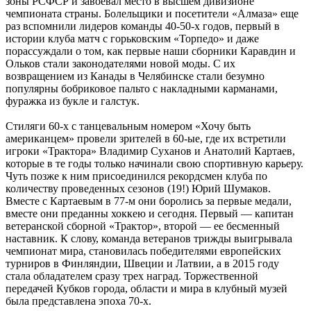
зоны РСФСР и завоевал место в высшем дивизионе
чемпионата страны. Болельщики и посетители «Алмаза» еще
раз вспомнили лидеров команды 40-50-х годов, первый в
истории клуба матч с горьковским «Торпедо» и даже
порассуждали о том, как первые наши сборники Каравдин и
Ольков стали законодателями новой моды. С их
возвращением из Канады в Челябинске стали безумно
популярны бобриковое пальто с накладными карманами,
фуражка из букле и галстук.
Стиляги 60-х с танцевальным номером «Хочу быть
американцем» провели зрителей в 60-ые, где их встретили
игроки «Трактора» Владимир Суханов и Анатолий Картаев,
которые в те годы только начинали свою спортивную карьеру.
Чуть позже к ним присоединился рекордсмен клуба по
количеству проведенных сезонов (19!) Юрий Шумаков.
Вместе с Картаевым в 77-м они боролись за первые медали,
вместе они преданны хоккею и сегодня. Первый — капитан
ветеранской сборной «Трактор», второй — ее бесменный
наставник. К слову, команда ветеранов трижды выигрывала
чемпионат мира, становилась победителями европейских
турниров в Финляндии, Швеции и Латвии, а в 2015 году
стала обладателем сразу трех наград. Торжественной
передачей Кубков города, области и мира в клубный музей
была представлена эпоха 70-х.