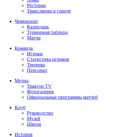
Ресторан
Трансляции в городе
Чемпионат
Календарь
Турнирная таблица
Матчи
Команда
Игроки
Статистика игроков
Тренеры
Персонал
Медиа
Трактор TV
Фотогалерея
Официальные программы матчей
Клуб
Руководство
Музей
Школа
История