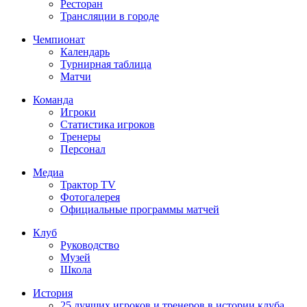
Ресторан
Трансляции в городе
Чемпионат
Календарь
Турнирная таблица
Матчи
Команда
Игроки
Статистика игроков
Тренеры
Персонал
Медиа
Трактор TV
Фотогалерея
Официальные программы матчей
Клуб
Руководство
Музей
Школа
История
25 лучших игроков и тренеров в истории клуба