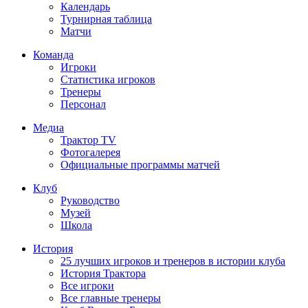
Календарь
Турнирная таблица
Матчи
Команда
Игроки
Статистика игроков
Тренеры
Персонал
Медиа
Трактор TV
Фотогалерея
Официальные программы матчей
Клуб
Руководство
Музей
Школа
История
25 лучших игроков и тренеров в истории клуба
История Трактора
Все игроки
Все главные тренеры