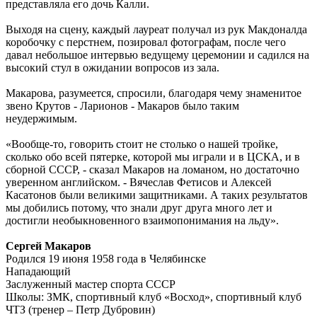
представляла его дочь Калли.
Выходя на сцену, каждый лауреат получал из рук Макдоналда
коробочку с перстнем, позировал фотографам, после чего
давал небольшое интервью ведущему церемонии и садился на
высокий стул в ожидании вопросов из зала.
Макарова, разумеется, спросили, благодаря чему знаменитое
звено Крутов - Ларионов - Макаров было таким
неудержимым.
«Вообще-то, говорить стоит не столько о нашей тройке,
сколько обо всей пятерке, которой мы играли и в ЦСКА, и в
сборной СССР, - сказал Макаров на ломаном, но достаточно
уверенном английском. - Вячеслав Фетисов и Алексей
Касатонов были великими защитниками. А таких результатов
мы добились потому, что знали друг друга много лет и
достигли необыкновенного взаимопонимания на льду».
Сергей Макаров
Родился 19 июня 1958 года в Челябинске
Нападающий
Заслуженный мастер спорта СССР
Школы: ЗМК, спортивный клуб «Восход», спортивный клуб
ЧТЗ (тренер – Петр Дубровин)