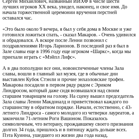
Сергей Михайлович, названный ИИХФ в числе шести
лучших игроков ХХ века, увидел, наконец, и свое имя. До
начала торжественной церемонии вручения перстней
оставался час.
«Это было около 9 вечера, я был у себя дома в Москве и уже
готовился ложиться спать, - сказал Макаров. - Очень удивился
и обрадовался. А вскоре после Ленни позвонил с
поздравлениями Игорь Ларионов. В последний раз я был в
Зале славы еще в 1996 году еще игроком «Шаркс», когда мы
приехали играть с «Мэйпл Лифс».
А в два пополудни все они, новоиспеченные члены Зала
славы, вошли в главный зал музея, где в обычные дни
выставлен Кубок Стэнли и прочие энхаэловские трофеи.
Макарова посадили в первом ряду рядом с Эриком
Линдросом, который даже сидя возвышался над своим
старшим товарищем на голову. На сцену вышел председатель
Зала славы Ленни Макдоналд и приветствовал каждого по
старшинству в обратном порядке. Начали, естественно, с 43-
летнего Линдроса - самого молодого из четверки лауреатов, а
закончили 71-летним Роги Вашоном. Показалось
символичным, что ветерану, прождавшему своего признания
долгих 34 года, пришлось и в пятницу ждать дольше всех.
Пэта Куинна, ушедшего из жизни два года назад,