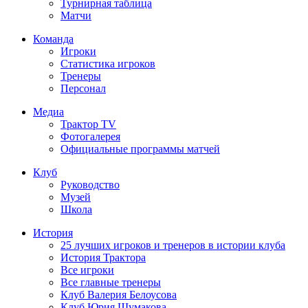
Турнирная таблица
Матчи
Команда
Игроки
Статистика игроков
Тренеры
Персонал
Медиа
Трактор TV
Фотогалерея
Официальные программы матчей
Клуб
Руководство
Музей
Школа
История
25 лучших игроков и тренеров в истории клуба
История Трактора
Все игроки
Все главные тренеры
Клуб Валерия Белоусова
Клуб Юрия Шумакова