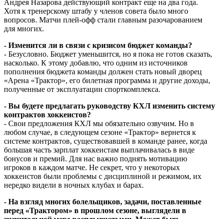
Андрея Назарова действующий контракт еще на два года.
Хотя к тренерскому штабу у членов совета было много
вопросов. Матчи плей-офф стали главным разочарованием
для многих.
- Изменится ли в связи с кризисом бюджет команды?
- Безусловно. Бюджет уменьшится, но я пока не готов сказать,
насколько. К этому добавлю, что одним из источников
пополнения бюджета команды должен стать новый дворец
«Арена «Трактор», его билетная программа и другие доходы,
полученные от эксплуатации спорткомплекса.
- Вы будете предлагать руководству КХЛ изменить систему
контрактов хоккеистов?
- Свои предложения КХЛ мы обязательно озвучим. Но в
любом случае, в следующем сезоне «Трактор» вернется к
системе контрактов, существовавшей в команде ранее, когда
большая часть зарплат хоккеистам выплачивалась в виде
бонусов и премий. Для нас важно поднять мотивацию
игроков в каждом матче. Не секрет, что у некоторых
хоккеистов были проблемы с дисциплиной и режимом, их
нередко видели в ночных клубах и барах.
- На взгляд многих болельщиков, задачи, поставленные
перед «Трактором» в прошлом сезоне, выглядели в