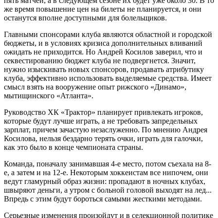
пять матчей, а в следующем сезоне их будет уже около 30. В то
же время повышение цен на билеты не планируется, и они
останутся вполне доступными для болельщиков.
Главными спонсорами клуба являются областной и городской
бюджеты, и в условиях кризиса дополнительных вливаний
ожидать не приходится. Но Андрей Косилов заверил, что и
секвестированию бюджет клуба не подвергнется. Значит,
нужно изыскивать новых спонсоров, продавать атрибутику
клуба, эффективно использовать выделяемые средства. Имеет
смысл взять на вооружение опыт рижского «Динамо»,
мытищинского «Атланта».
Руководство ХК «Трактор» планирует привлекать игроков,
которые будут лучше играть, а не требовать запредельных
зарплат, причем зачастую незаслуженно. По мнению Андрея
Косилова, нельзя бездарно терять очки, играть для галочки,
как это было в конце чемпионата страны.
Команда, поначалу занимавшая 4-е место, потом съехала на 8-
е, а затем и на 12-е. Некоторым хоккеистам все нипочем, они
ведут гламурный образ жизни: пропадают в ночных клубах,
швыряют деньги, а утром с больной головой выходят на лед...
Впредь с этим будут бороться самыми жесткими методами.
Серьезные изменения произойдут и в селекционной политике