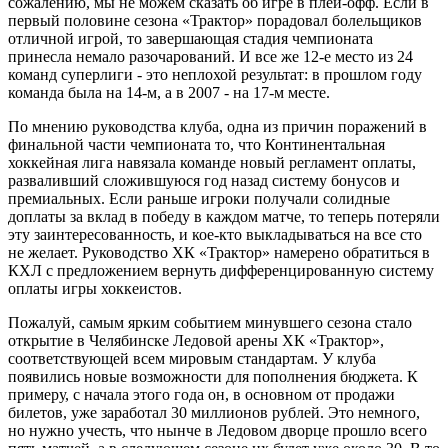
сожалению, мы не можем сказать об игре в плей-офф. Если в
первый половине сезона «Трактор» порадовал болельщиков
отличной игрой, то завершающая стадия чемпионата
принесла немало разочарований. И все же 12-е место из 24
команд суперлиги - это неплохой результат: в прошлом году
команда была на 14-м, а в 2007 - на 17-м месте.
По мнению руководства клуба, одна из причин поражений в
финальной части чемпионата то, что Континентальная
хоккейная лига навязала команде новый регламент оплаты,
разваливший сложившуюся год назад систему бонусов и
премиальных. Если раньше игроки получали солидные
доплаты за вклад в победу в каждом матче, то теперь потеряли
эту заинтересованность, и кое-кто выкладываться на все сто
не желает. Руководство ХК «Трактор» намерено обратиться в
КХЛ с предложением вернуть дифференцированную систему
оплаты игры хоккеистов.
Пожалуй, самым ярким событием минувшего сезона стало
открытие в Челябинске Ледовой арены ХК «Трактор»,
соответствующей всем мировым стандартам. У клуба
появились новые возможности для пополнения бюджета. К
примеру, с начала этого года он, в основном от продажи
билетов, уже заработал 30 миллионов рублей. Это немного,
но нужно учесть, что нынче в Ледовом дворце прошло всего