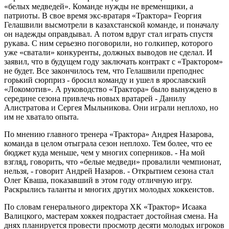
«белых медведей». Команде нужды не временщики, а
патриоты. В свое время экс-вратаря «Трактора» Георгия
Гелашвили высмотрели в казахстанской команде, и поначалу
он надежды оправдывал. А потом вдруг стал играть спустя
рукава. С ним серьезно поговорили, но голкипер, которого
уже «сватали» конкуренты, должных выводов не сделал. И
заявил, что в будущем году заключать контракт с «Трактором»
не будет. Все закончилось тем, что Гелашвили преподнес
горький сюрприз - бросил команду и ушел в ярославский
«Локомотив». А руководство «Трактора» было вынуждено в
середине сезона привлечь новых вратарей - Данилу
Алистратова и Сергея Мыльникова. Они играли неплохо, но
им не хватало опыта.
По мнению главного тренера «Трактора» Андрея Назарова,
команда в целом отыграла сезон неплохо. Тем более, что ее
бюджет куда меньше, чем у многих соперников. - На мой
взгляд, говорить, что «белые медведи» провалили чемпионат,
нельзя, - говорит Андрей Назаров. - Открытием сезона стал
Олег Кваша, показавший в этом году отличную игру.
Раскрылись таланты и многих других молодых хоккеистов.
По словам генерального директора ХК «Трактор» Исаака
Валицкого, мастерам хоккея подрастает достойная смена. На
днях планируется провести просмотр десяти молодых игроков